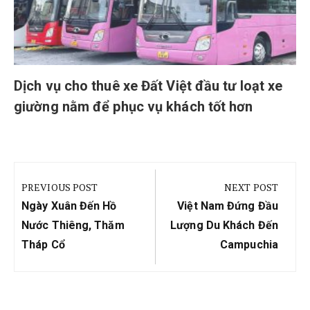
Dịch vụ cho thuê xe Đất Việt đầu tư loạt xe
giường nằm để phục vụ khách tốt hơn
Điều
hướng
PREVIOUS POST
NEXT POST
bài
Previous
Next
Ngày Xuân Đến Hồ
Việt Nam Đứng Đầu
viết
Post:
Post:
Nước Thiêng, Thăm
Lượng Du Khách Đến
Tháp Cổ
Campuchia