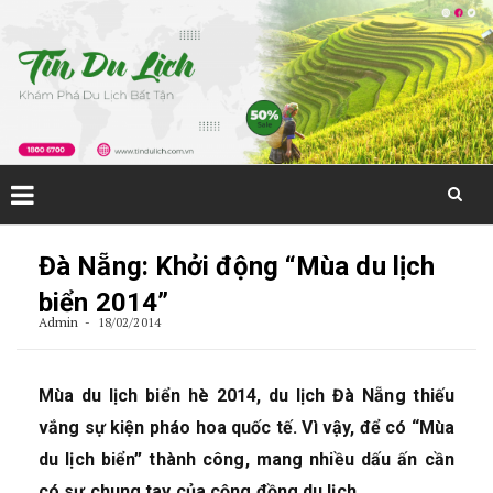
Skip
to
Đà Nẵng: Khởi động “Mùa du lịch
content
biển 2014”
Admin
18/02/2014
Mùa du lịch biển hè 2014, du lịch Đà Nẵng thiếu
vắng sự kiện pháo hoa quốc tế. Vì vậy, để có “Mùa
du lịch biển” thành công, mang nhiều dấu ấn cần
có sự chung tay của cộng đồng du lịch.