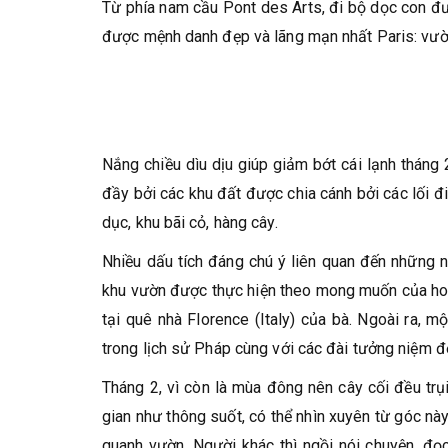
Từ phía nam cầu Pont des Arts, đi bộ dọc con đ
được mệnh danh đẹp và lãng mạn nhất Paris: vư
Nắng chiều dìu dịu giúp giảm bớt cái lạnh tháng 
đầy bởi các khu đất được chia cánh bởi các lối đi
dục, khu bãi cỏ, hàng cây.
Nhiều dấu tích đáng chú ý liên quan đến những n
khu vườn được thực hiện theo mong muốn của hoà
tại quê nhà Florence (Italy) của bà. Ngoài ra,
trong lịch sử Pháp cùng với các đài tưởng niệm 
Tháng 2, vì còn là mùa đông nên cây cối đều trụ
gian như thông suốt, có thể nhìn xuyên từ góc n
quanh vườn. Người khác thì ngồi nói chuyện, đọc