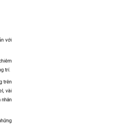
ẵn với
 chiêm
 trí.
g trên
l, vài
h nhân
 những