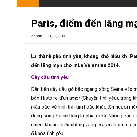
content
Paris, điểm đến lãng m
Admin
11/02/2014
Là thành phố tình yêu, không khó hiểu khi Pa
đến lãng mạn cho mùa Valentine 2014.
Cây cầu tình yêu
Đến bên cây cầu gỗ bắc ngang sông Seine vào mộ
bản Histoire d’un amor (Chuyện tình yêu), trong
màu sắc, vẽ hình trái tim hoặc khắc tên người mó
dòng sông Seine lững lờ phía dưới. Những cơn gió
nhiên, không thiếu những vòng tay và những nụ hô
ổ khóa tình yêu.