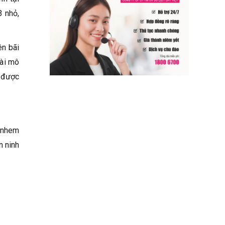
3 nhỏ,
ên bãi
vài mô
o được
á nhem
n ninh