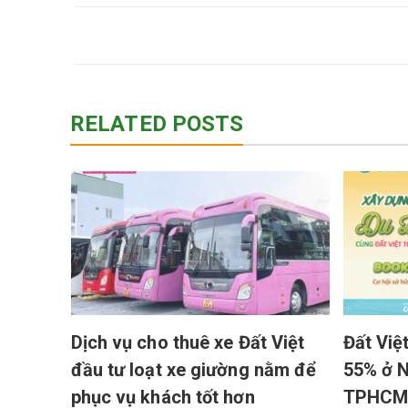
RELATED POSTS
được
sau
Dịch vụ cho thuê xe Đất Việt
Đất Việ
đầu tư loạt xe giường nằm để
55% ở N
phục vụ khách tốt hơn
TPHCM