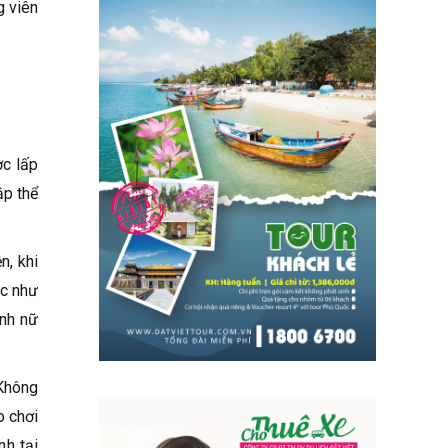
g viên
ợc lấp
ập thể
n, khi
ộc như
ánh nữ
 Không
o chơi
nh tại