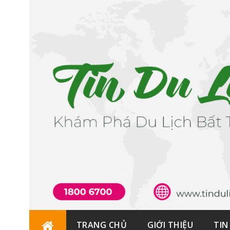
Skip
TRANG CHỦ
GIỚI THIỆU
TIN
to