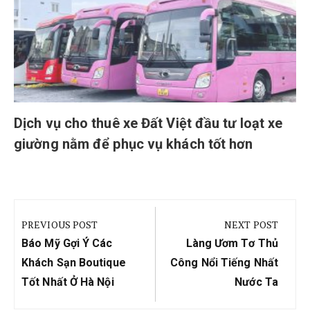
Dịch vụ cho thuê xe Đất Việt đầu tư loạt xe
giường nằm để phục vụ khách tốt hơn
Điều
hướng
PREVIOUS POST
NEXT POST
bài
Previous
Next
Báo Mỹ Gợi Ý Các
Làng Ươm Tơ Thủ
viết
Post:
Post:
Khách Sạn Boutique
Công Nổi Tiếng Nhất
Tốt Nhất Ở Hà Nội
Nước Ta