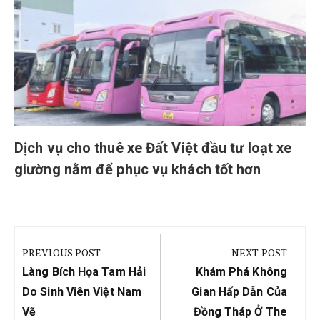
Dịch vụ cho thuê xe Đất Việt đầu tư loạt xe
giường nằm để phục vụ khách tốt hơn
Điều
hướng
PREVIOUS POST
NEXT POST
bài
Previous
Next
Làng Bích Họa Tam Hải
Khám Phá Không
viết
Post:
Post:
Do Sinh Viên Việt Nam
Gian Hấp Dẫn Của
Vẽ
Đồng Tháp Ở The