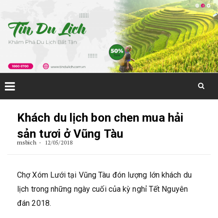
Skip
to
Khách du lịch bon chen mua hải
content
sản tươi ở Vũng Tàu
msbich
12/05/2018
Chợ Xóm Lưới tại Vũng Tàu đón lượng lớn khách du
lịch trong những ngày cuối của kỳ nghỉ Tết Nguyên
đán 2018.