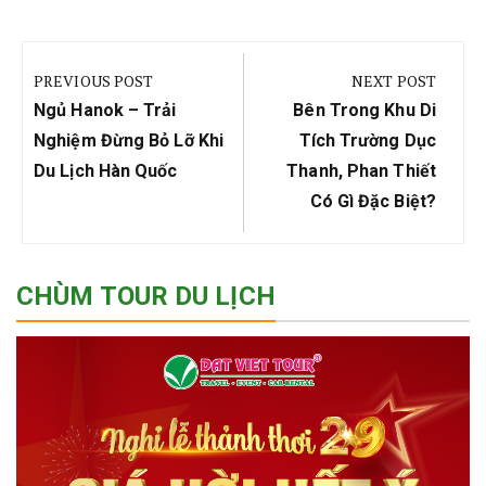
Điều
hướng
PREVIOUS POST
NEXT POST
bài
Previous
Next
Ngủ Hanok – Trải
Bên Trong Khu Di
viết
Post:
Post:
Nghiệm Đừng Bỏ Lỡ Khi
Tích Trường Dục
Du Lịch Hàn Quốc
Thanh, Phan Thiết
Có Gì Đặc Biệt?
CHÙM TOUR DU LỊCH