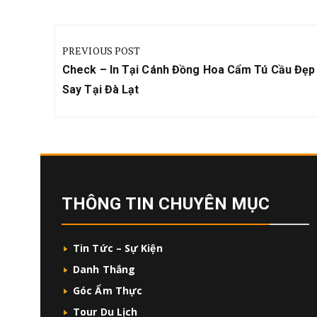
Điều
hướng
PREVIOUS POST
bài
Previous
Check – In Tại Cánh Đồng Hoa Cẩm Tú Cầu Đẹ
viết
Post:
Say Tại Đà Lạt
THÔNG TIN CHUYÊN MỤC
Tin Tức – Sự Kiện
Danh Thắng
Góc Ẩm Thực
Tour Du Lịch