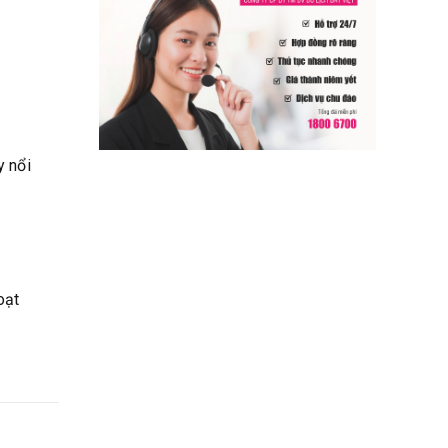
y nổi
oạt