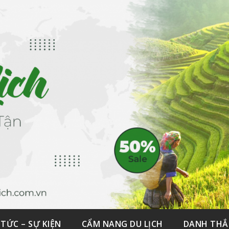
 TỨC – SỰ KIỆN
CẨM NANG DU LỊCH
DANH TH