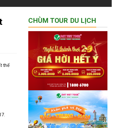
t
CHÙM TOUR DU LỊCH
t thế
17.