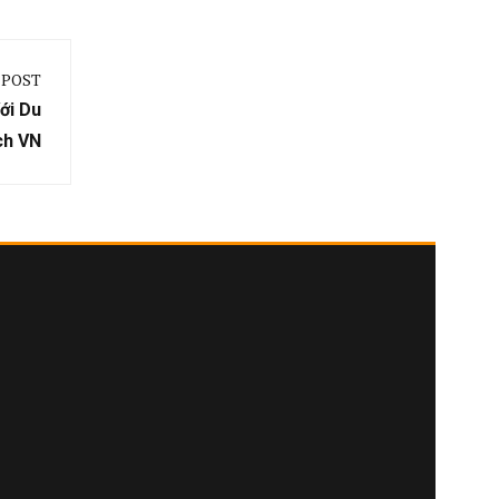
 POST
ới Du
ch VN