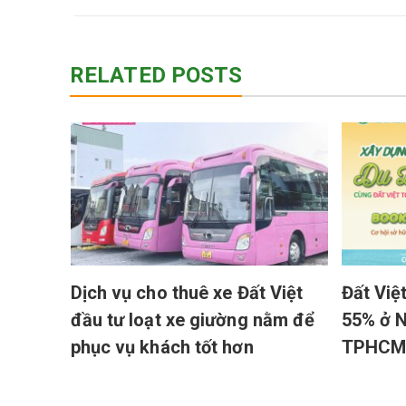
RELATED POSTS
được
sau
Dịch vụ cho thuê xe Đất Việt
Đất Việ
đầu tư loạt xe giường nằm để
55% ở N
phục vụ khách tốt hơn
TPHCM