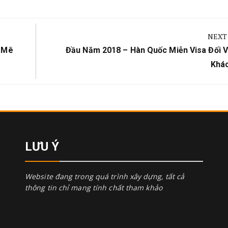
NEXT
Next
p Mê
Đầu Năm 2018 – Hàn Quốc Miễn Visa Đối V
Post:
Khá
LƯU Ý
Website đang trong quá trình xây dựng, tất cả
thông tin chỉ mang tính chất tham khảo