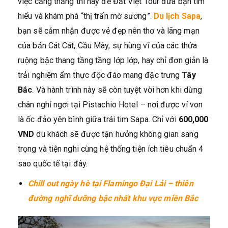
việc căng thẳng thì hãy để Đất Việt Tour đưa bạn tìm
hiểu và khám phá “thị trấn mờ sương”.
Du lịch Sapa
,
bạn sẽ cảm nhận được vẻ đẹp nên thơ và lãng mạn
của bản Cát Cát, Cầu Mây, sự hùng vĩ của các thửa
ruộng bậc thang tầng tầng lớp lớp, hay chỉ đơn giản là
trải nghiệm ẩm thực độc đáo mang đặc trưng
Tây
Bắc
. Và hành trình này sẽ còn tuyệt vời hơn khi dừng
chân nghỉ ngơi tại Pistachio Hotel – nơi được ví von
là ốc đảo yên bình giữa trái tim Sapa. Chỉ với
600,000
VND
du khách sẽ được tận hưởng không gian sang
trọng và tiện nghi cùng hệ thống tiện ích tiêu chuẩn 4
sao quốc tế tại đây.
Chill out ngày hè tại Flamingo Đại Lải – thiên
đường nghĩ dưỡng bậc nhất khu vực miền Bắc