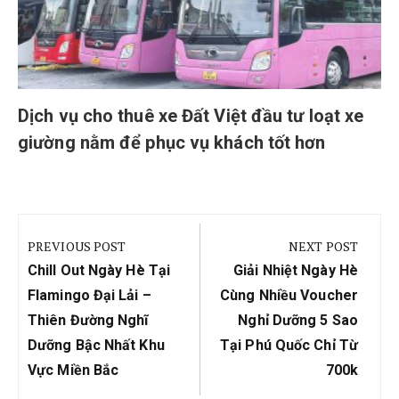
Dịch vụ cho thuê xe Đất Việt đầu tư loạt xe
giường nằm để phục vụ khách tốt hơn
Điều
hướng
PREVIOUS POST
NEXT POST
bài
Previous
Next
Chill Out Ngày Hè Tại
Giải Nhiệt Ngày Hè
viết
Post:
Post:
Flamingo Đại Lải –
Cùng Nhiều Voucher
Thiên Đường Nghĩ
Nghỉ Dưỡng 5 Sao
Dưỡng Bậc Nhất Khu
Tại Phú Quốc Chỉ Từ
Vực Miền Bắc
700k