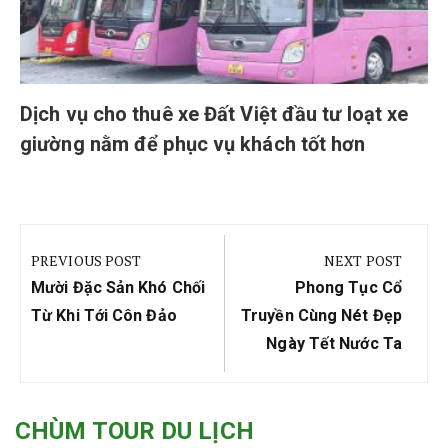
Dịch vụ cho thuê xe Đất Việt đầu tư loạt xe
giường nằm để phục vụ khách tốt hơn
Điều
hướng
PREVIOUS POST
NEXT POST
bài
Previous
Next
Mười Đặc Sản Khó Chối
Phong Tục Cổ
viết
Post:
Post:
Từ Khi Tới Côn Đảo
Truyền Cùng Nét Đẹp
Ngày Tết Nước Ta
CHÙM TOUR DU LỊCH