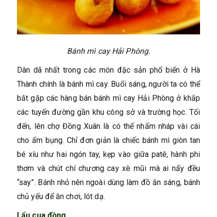
Bánh mì cay Hải Phòng.
Dân dã nhất trong các món đặc sản phổ biến ở Hà
Thành chính là bánh mì cay. Buổi sáng, người ta có thể
bắt gặp các hàng bán bánh mì cay Hải Phòng ở khắp
các tuyến đường gần khu công sở và trường học. Tối
đến, lên chợ Đồng Xuân là có thể nhấm nháp vài cái
cho ấm bụng. Chỉ đơn giản là chiếc bánh mì giòn tan
bé xíu như hai ngón tay, kẹp vào giữa patê, hành phi
thơm và chút chí chương cay xè mũi mà ai nấy đều
“say”. Bánh nhỏ nên ngoài dùng làm đồ ăn sáng, bánh
chủ yếu để ăn chơi, lót dạ.
Lẩu cua đồng