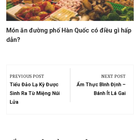
Món ăn đường phố Hàn Quốc có điều gì hấp
dẫn?
Điều
hướng
PREVIOUS POST
NEXT POST
bài
Previous
Next
Tiểu Đảo Lạ Kỳ Được
Ẩm Thực Bình Định –
viết
Post:
Post:
Sinh Ra Từ Miệng Núi
Bánh Ít Lá Gai
Lửa