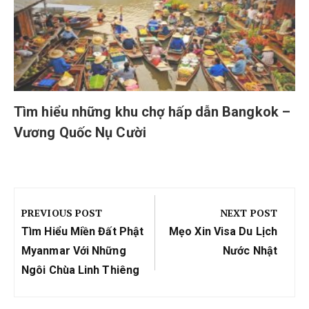
Tìm hiểu những khu chợ hấp dẫn Bangkok –
Vương Quốc Nụ Cười
Điều
hướng
PREVIOUS POST
NEXT POST
bài
Previous
Next
Tìm Hiểu Miền Đất Phật
Mẹo Xin Visa Du Lịch
viết
Post:
Post:
Myanmar Với Những
Nước Nhật
Ngôi Chùa Linh Thiêng