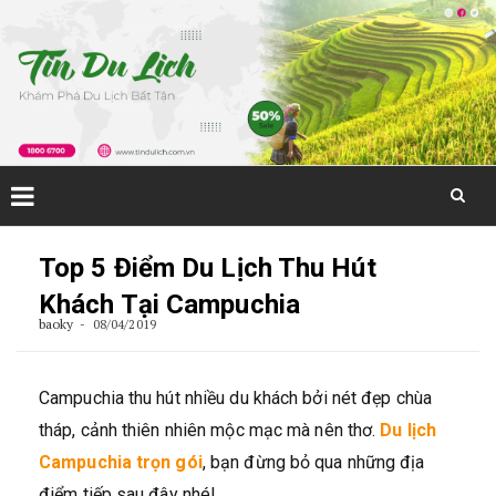
Skip
to
Top 5 Điểm Du Lịch Thu Hút
content
Khách Tại Campuchia
baoky
08/04/2019
Campuchia thu hút nhiều du khách bởi nét đẹp chùa
tháp, cảnh thiên nhiên mộc mạc mà nên thơ.
Du lịch
Campuchia trọn gói
, bạn đừng bỏ qua những địa
điểm tiếp sau đây nhé!