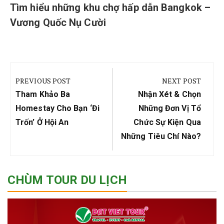
Tìm hiểu những khu chợ hấp dẫn Bangkok –
Vương Quốc Nụ Cười
Điều
hướng
PREVIOUS POST
NEXT POST
bài
Previous
Next
Tham Khảo Ba
Nhận Xét & Chọn
viết
Post:
Post:
Homestay Cho Bạn ‘đi
Những Đơn Vị Tổ
Trốn’ Ở Hội An
Chức Sự Kiện Qua
Những Tiêu Chí Nào?
CHÙM TOUR DU LỊCH