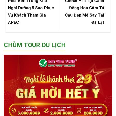
bài
Previous
Next
Phía Bên Trong Khu
Check – In Tại Cánh
viết
Post:
Post:
Nghỉ Dưỡng 5 Sao Phục
Đồng Hoa Cẩm Tú
Vụ Khách Tham Gia
Cầu Đẹp Mê Say Tại
APEC
Đà Lạt
CHÙM TOUR DU LỊCH