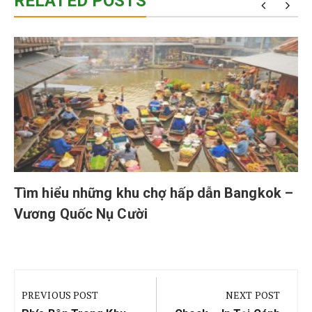
RELATED POSTS
Tìm hiểu những khu chợ hấp dẫn Bangkok –
Vương Quốc Nụ Cười
Điều
hướng
PREVIOUS POST
NEXT POST