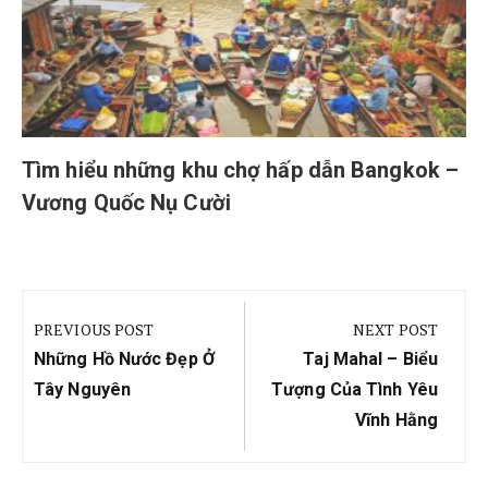
Tìm hiểu những khu chợ hấp dẫn Bangkok –
Vương Quốc Nụ Cười
Điều
hướng
PREVIOUS POST
NEXT POST
bài
Previous
Next
Những Hồ Nước Đẹp Ở
Taj Mahal – Biểu
viết
Post:
Post:
Tây Nguyên
Tượng Của Tình Yêu
Vĩnh Hằng