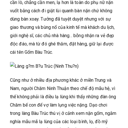
cần lò, chẳng cần men, lạ hơn là toàn do phụ nữ nặn
vuốt bằng cách đi giật lùi quanh bàn nặn chứ không
dùng bàn xoay. Tưởng đã tuyệt duyệt nhưng với sự
giao thương và bùng nổ của kinh tế mà khách du lịch,
giới nghệ sĩ, các chủ nhà hàng… bỗng nhận ra vẻ đẹp
độc đáo, mà từ đó ghé thăm, đặt hàng, giữ lại được
cái tên Gốm Bàu Trúc.
Cũng như ở nhiều địa phương khác ở miền Trung và
Nam, người Chăm Ninh Thuận theo chế độ mẫu hệ, vì
thế không phải là điều lạ lùng khi thấy những đàn ông
Chăm bế con để vợ làm lụng việc nặng. Dạo chơi
trong làng Bàu Trúc thú vị ở cảnh xem nặn gốm, ngắm
nghía mẫu mã lạ lùng của các loại bình, lọ, đồ mỹ