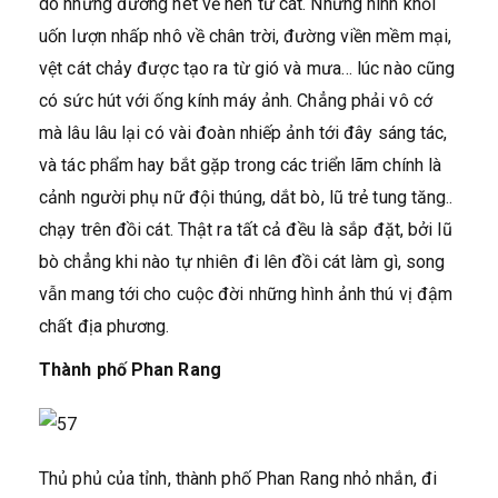
do những đường nét vẽ nên từ cát. Những hình khối
uốn lượn nhấp nhô về chân trời, đường viền mềm mại,
vệt cát chảy được tạo ra từ gió và mưa… lúc nào cũng
có sức hút với ống kính máy ảnh. Chẳng phải vô cớ
mà lâu lâu lại có vài đoàn nhiếp ảnh tới đây sáng tác,
và tác phẩm hay bắt gặp trong các triển lãm chính là
cảnh người phụ nữ đội thúng, dắt bò, lũ trẻ tung tăng..
chạy trên đồi cát. Thật ra tất cả đều là sắp đặt, bởi lũ
bò chẳng khi nào tự nhiên đi lên đồi cát làm gì, song
vẫn mang tới cho cuộc đời những hình ảnh thú vị đậm
chất địa phương.
Thành phố Phan Rang
Thủ phủ của tỉnh, thành phố Phan Rang nhỏ nhắn, đi