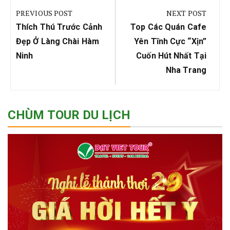
hướng
PREVIOUS POST
NEXT POST
bài
Previous
Next
Thích Thú Trước Cảnh
Top Các Quán Cafe
viết
Post:
Post:
Đẹp Ở Làng Chài Hàm
Yên Tĩnh Cực “xịn”
Ninh
Cuốn Hút Nhất Tại
Nha Trang
CHÙM TOUR DU LỊCH