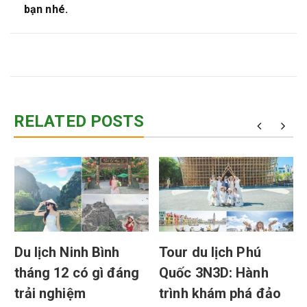
bạn nhé.
RELATED POSTS
Du lịch Ninh Bình
Tour du lịch Phú
tháng 12 có gì đáng
Quốc 3N3D: Hành
trải nghiệm
trình khám phá đảo