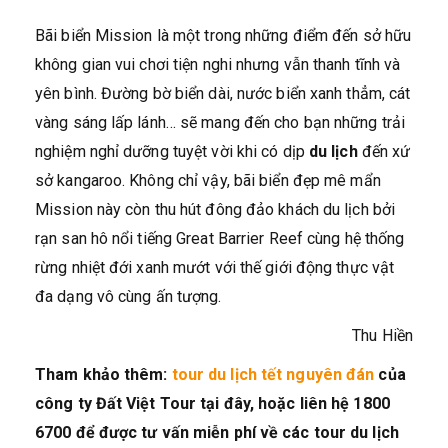
Bãi biển Mission là một trong những điểm đến sở hữu
không gian vui chơi tiện nghi nhưng vẫn thanh tĩnh và
yên bình. Đường bờ biển dài, nước biển xanh thẳm, cát
vàng sáng lấp lánh… sẽ mang đến cho bạn những trải
nghiệm nghỉ dưỡng tuyệt vời khi có dịp
du lịch
đến xứ
sở kangaroo. Không chỉ vậy, bãi biển đẹp mê mẩn
Mission này còn thu hút đông đảo khách du lịch bởi
rạn san hô nổi tiếng Great Barrier Reef cùng hệ thống
rừng nhiệt đới xanh mướt với thế giới động thực vật
đa dạng vô cùng ấn tượng.
Thu Hiền
Tham khảo thêm:
tour du lịch tết nguyên đán
của
công ty Đất Việt Tour tại đây, hoặc liên hệ 1800
6700 để được tư vấn miễn phí về các tour du lịch