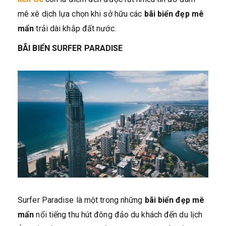
mê xê dịch lựa chọn khi sở hữu các
bãi biển đẹp mê
mẩn
trải dài khắp đất nước.
BÃI BIỂN SURFER PARADISE
Surfer Paradise là một trong những
bãi biển đẹp mê
mẩn
nổi tiếng thu hút đông đảo du khách đến du lịch