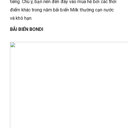
tiếng. Chú ý, bạn nên đến đây vào mùa hè bởi các thời
điểm khác trong năm bãi biển Milk thường cạn nước
và khô hạn.
BÃI BIỂN BONDI