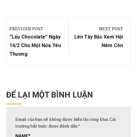
Điều
hướng
PREVIOUS POST
NEXT POST
bài
Previous
Next
“Lẩu Chocolate” Ngày
Lên Tây Bắc Xem Hội
viết
Post:
Post:
14/2 Cho Một Nửa Yêu
Ném Còn
Thương
ĐỂ LẠI MỘT BÌNH LUẬN
Email của bạn sẽ không được hiển thị công khai.
Các
trường bắt buộc được đánh dấu
*
NAME
*