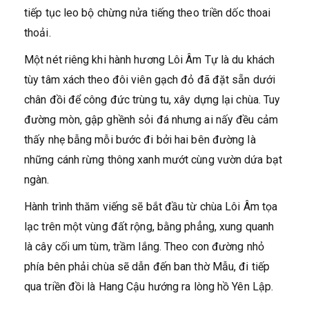
tiếp tục leo bộ chừng nửa tiếng theo triền dốc thoai
thoải.
Một nét riêng khi hành hương Lôi Âm Tự là du khách
tùy tâm xách theo đôi viên gạch đỏ đã đặt sẵn dưới
chân đồi để công đức trùng tu, xây dựng lại chùa. Tuy
đường mòn, gập ghềnh sỏi đá nhưng ai nấy đều cảm
thấy nhẹ bẫng mỗi bước đi bởi hai bên đường là
những cánh rừng thông xanh mướt cùng vườn dứa bạt
ngàn.
Hành trình thăm viếng sẽ bắt đầu từ chùa Lôi Âm tọa
lạc trên một vùng đất rộng, bằng phẳng, xung quanh
là cây cối um tùm, trầm lắng. Theo con đường nhỏ
phía bên phải chùa sẽ dẫn đến ban thờ Mẫu, đi tiếp
qua triền đồi là Hang Cậu hướng ra lòng hồ Yên Lập.