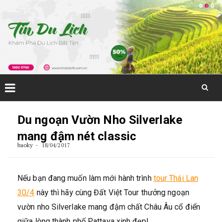
Skip
to
Du ngoạn Vườn Nho Silverlake
content
mang đậm nét classic
baoky
18/04/2017
Nếu bạn đang muốn làm mới hành trình
tour Thái Lan
30/4
này thì hãy cùng Đất Việt Tour thưởng ngoạn
vườn nho Silverlake mang đậm chất Châu Âu cổ điển
giữa lòng thành phố Pattaya xinh đẹp!