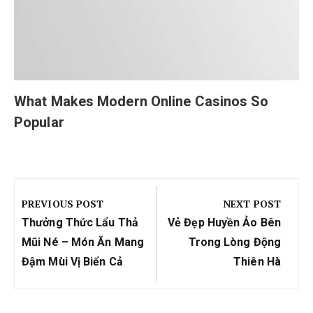
What Makes Modern Online Casinos So
Popular
Điều
hướng
PREVIOUS POST
NEXT POST
bài
Previous
Next
Thưởng Thức Lẩu Thả
Vẻ Đẹp Huyền Ảo Bên
viết
Post:
Post:
Mũi Né – Món Ăn Mang
Trong Lòng Động
Đậm Mùi Vị Biển Cả
Thiên Hà