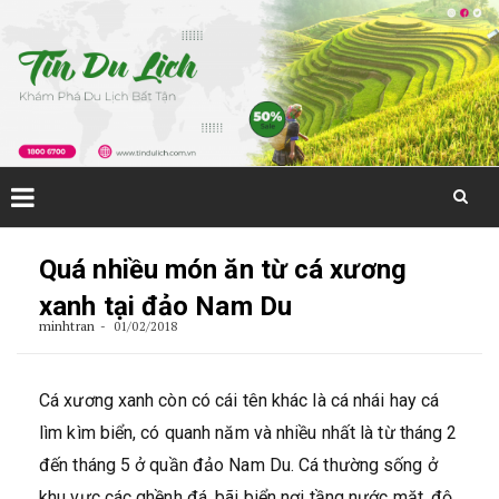
Skip
to
Quá nhiều món ăn từ cá xương
content
xanh tại đảo Nam Du
minhtran
01/02/2018
Cá xương xanh còn có cái tên khác là cá nhái hay cá
lìm kìm biển, có quanh năm và nhiều nhất là từ tháng 2
đến tháng 5 ở quần đảo Nam Du. Cá thường sống ở
khu vực các ghềnh đá, bãi biển nơi tầng nước mặt, độ