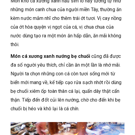
Món khô cá xương xanh nấu sim lo này tương tự như
những món canh chua của người miền Tây, thường ăn
kèm nước mắm nhĩ cho thêm trái ớt tươi. Vị cay nồng
của ớt hòa quyện vị ngọt của cá, vị chua chua của
nước dùng tạo ra một món ăn hấp dẫn, ăn mãi không
thôi.
Món cá xương xanh nướng bẹ chuối
cũng đã được
đa số người yêu thích, chỉ cần ăn một lần là nhớ mãi.
Người ta chọn những con cá còn tươi sống mới từ
biển mới mang về, kế tiếp cạo rửa sạch nhớt rồi dùng
bẹ chuối xiêm ốp toàn thân cá lại, quấn dây thật cẩn
thận. Tiếp đến đốt củi lên nướng, chờ cho đến khi bẹ
chuối bị héo và khô lại là cá chín.