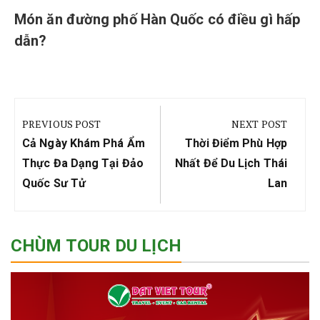
Món ăn đường phố Hàn Quốc có điều gì hấp
dẫn?
Điều
hướng
PREVIOUS POST
NEXT POST
bài
Previous
Next
Cả Ngày Khám Phá Ẩm
Thời Điểm Phù Hợp
viết
Post:
Post:
Thực Đa Dạng Tại Đảo
Nhất Để Du Lịch Thái
Quốc Sư Tử
Lan
CHÙM TOUR DU LỊCH