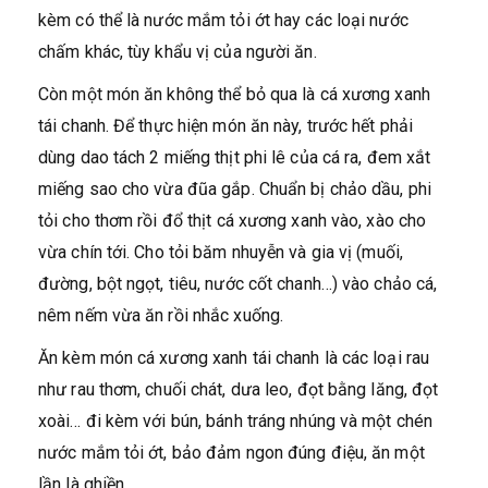
kèm có thể là nước mắm tỏi ớt hay các loại nước
chấm khác, tùy khẩu vị của người ăn.
Còn một món ăn không thể bỏ qua là cá xương xanh
tái chanh. Để thực hiện món ăn này, trước hết phải
dùng dao tách 2 miếng thịt phi lê của cá ra, đem xắt
miếng sao cho vừa đũa gắp. Chuẩn bị chảo dầu, phi
tỏi cho thơm rồi đổ thịt cá xương xanh vào, xào cho
vừa chín tới. Cho tỏi băm nhuyễn và gia vị (muối,
đường, bột ngọt, tiêu, nước cốt chanh…) vào chảo cá,
nêm nếm vừa ăn rồi nhắc xuống.
Ăn kèm món cá xương xanh tái chanh là các loại rau
như rau thơm, chuối chát, dưa leo, đọt bằng lăng, đọt
xoài… đi kèm với bún, bánh tráng nhúng và một chén
nước mắm tỏi ớt, bảo đảm ngon đúng điệu, ăn một
lần là ghiền.