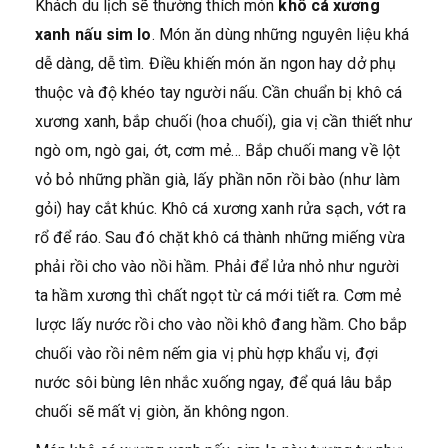
Khách du lịch sẽ thường thích món
khô cá xương
xanh nấu sim lo
. Món ăn dùng những nguyên liệu khá
dễ dàng, dễ tìm. Điều khiến món ăn ngon hay dở phụ
thuộc và độ khéo tay người nấu. Cần chuẩn bị khô cá
xương xanh, bắp chuối (hoa chuối), gia vị cần thiết như
ngò om, ngò gai, ớt, cơm mẻ… Bắp chuối mang về lột
vỏ bỏ những phần già, lấy phần nõn rồi bào (như làm
gỏi) hay cắt khúc. Khô cá xương xanh rửa sạch, vớt ra
rổ để ráo. Sau đó chặt khô cá thành những miếng vừa
phải rồi cho vào nồi hầm. Phải để lửa nhỏ như người
ta hầm xương thì chất ngọt từ cá mới tiết ra. Cơm mẻ
lược lấy nước rồi cho vào nồi khô đang hầm. Cho bắp
chuối vào rồi nêm nếm gia vị phù hợp khẩu vị, đợi
nước sôi bùng lên nhắc xuống ngay, để quá lâu bắp
chuối sẽ mất vị giòn, ăn không ngon.