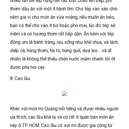
nhiều lần để tép rụng hết râu. Đặt chảo lên bếp, phi
thơm dầu ăn với một ít hành tím. Cho tép vào xào chín
nêm gia vị cho món ăn vừa miệng, nếu muốn ăn béo,
bạn có thể cho vào ít bơ hoặc phô mai, lúc đó tép sẽ
mềm và có hương thơm rất hấp dẫn. Ăn kèm với tép
đồng um là bánh tráng, rau sống như khế chua, xà lách,
diếp cá, húng thơm, tía tô, húng quế, dưa leo… và dĩ
nhiên là không thể thiếu chén nước mắm chanh tỏi ớt
được pha hơi cay.
8. Cao lầu
Khác với món mì Quảng nổi tiếng và được nhiều người
ưa thích, cao lầu khá lạ và có rất ít quán bán món ăn
này ở TP HCM. Cao lầu có sợi mì được gia công từ