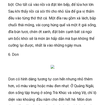
bột. Cho tất cả vào nồi và đặt lên bếp, để lửa hơi lớn.
Sau khi thấy nồi cá sôi thì cho nhỏ lửa để gia vị thấm
đều vào từng thớ thịt cá. Một đĩa rau gồm xà lách, bắp
chuối thái mỏng, vài cọng húng quế và một ít giá sống,
đĩa bún tươi, chén ớt xanh, đặt bên cạnh bát cá ngừ
um bốc khói sẽ là món ăn hấp dẫn mà bạn không thể
cưỡng lại được, nhất là vào những ngày mưa.
6. Don
Don có hình dáng tương tự con hến nhưng nhỏ thêm
hơn, vỏ màu vàng hoặc màu đen nhạt. Ở Quảng Ngãi,
don sống tập trung ở sông Trà Khúc và sông Vệ, chỉ lộ
diện vào khoảng đầu năm cho đến hết hè. Món don