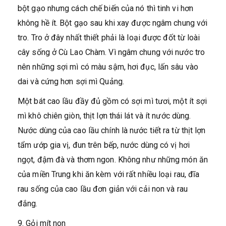
bột gạo nhưng cách chế biến của nó thì tinh vi hơn
không hề ít. Bột gạo sau khi xay được ngâm chung với
tro. Tro ở đây nhất thiết phải là loại được đốt từ loài
cây sống ở Cù Lao Chàm. Vì ngâm chung với nước tro
nên những sợi mì có màu sậm, hơi đục, lấn sâu vào
dai và cứng hơn sợi mì Quảng.
Một bát cao lầu đầy đủ gồm có sợi mì tươi, một ít sợi
mì khô chiên giòn, thịt lợn thái lát và ít nước dùng.
Nước dùng của cao lầu chính là nước tiết ra từ thịt lợn
tẩm ướp gia vị, đun trên bếp, nước dùng có vị hơi
ngọt, đậm đà và thơm ngon. Không như những món ăn
của miền Trung khi ăn kèm với rất nhiều loại rau, đĩa
rau sống của cao lầu đơn giản với cải non và rau
đắng.
9. Gỏi mít non