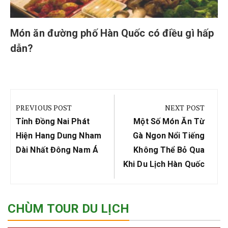
Món ăn đường phố Hàn Quốc có điều gì hấp
dẫn?
Điều
hướng
PREVIOUS POST
NEXT POST
bài
Previous
Next
Tỉnh Đồng Nai Phát
Một Số Món Ăn Từ
viết
Post:
Post:
Hiện Hang Dung Nham
Gà Ngon Nổi Tiếng
Dài Nhất Đông Nam Á
Không Thể Bỏ Qua
Khi Du Lịch Hàn Quốc
CHÙM TOUR DU LỊCH