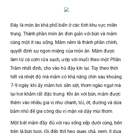
Đây là món ăn khá phổ biến ở các tỉnh khu vực miền
trung. Thành phần món ăn đơn giản với bún và mắm
cùng một ít rau sống. Mắm nêm là thành phần chính,
quyết định sự ngon miệng của món ăn. Mắm được
làm từ cá cơm rửa sạch, ướp với muối theo một Phần
Trăm nhất định, cho vào hũ đậy kín lại. Tùy theo thời
tiết và nhiệt độ mà mắm có khả năng chín sau khoảng
7-9 ngày. khi ấy mắm hơi sền sệt, thơm ngào ngạt mà
lại hơi khẳm rất đặc trưng. Khi ăn với bún, mắm được
thêm vào nhiều gia vị như chanh, tỏi, ớt, đường và dứa
bằm nhỏ để gia công dịu vị mặn và dậy mùi thơm.
Một bát mắm đầy đủ với rau sống xếp dưới cùng, bên
trên là bún tươi, rồi đến thịt heo quay, chả, nem, ít dưa