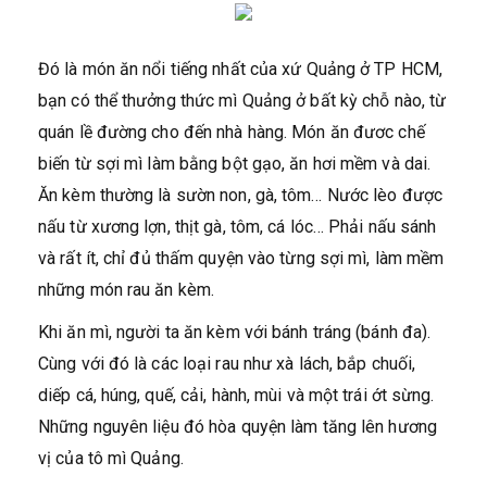
Đó là món ăn nổi tiếng nhất của xứ Quảng ở TP HCM,
bạn có thể thưởng thức mì Quảng ở bất kỳ chỗ nào, từ
quán lề đường cho đến nhà hàng. Món ăn đươc chế
biến từ sợi mì làm bằng bột gạo, ăn hơi mềm và dai.
Ăn kèm thường là sườn non, gà, tôm… Nước lèo được
nấu từ xương lợn, thịt gà, tôm, cá lóc… Phải nấu sánh
và rất ít, chỉ đủ thấm quyện vào từng sợi mì, làm mềm
những món rau ăn kèm.
Khi ăn mì, người ta ăn kèm với bánh tráng (bánh đa).
Cùng với đó là các loại rau như xà lách, bắp chuối,
diếp cá, húng, quế, cải, hành, mùi và một trái ớt sừng.
Những nguyên liệu đó hòa quyện làm tăng lên hương
vị của tô mì Quảng.