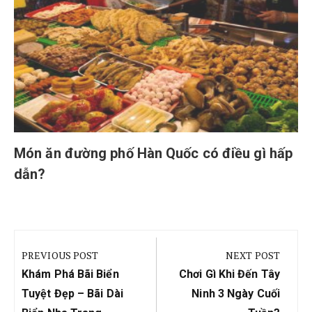
Món ăn đường phố Hàn Quốc có điều gì hấp
dẫn?
Điều
hướng
PREVIOUS POST
NEXT POST
bài
Previous
Next
Khám Phá Bãi Biển
Chơi Gì Khi Đến Tây
viết
Post:
Post:
Tuyệt Đẹp – Bãi Dài
Ninh 3 Ngày Cuối