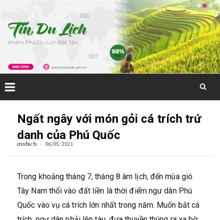
Skip
to
Ngất ngây với món gỏi cá trích trứ
content
danh của Phú Quốc
msbich
06/05/2021
Trong khoảng tháng 7, tháng 8 âm lịch, đến mùa gió
Tây Nam thổi vào đất liền là thời điểm ngư dân Phú
Quốc vào vụ cá trích lớn nhất trong năm. Muốn bắt cá
trích, ngư dân phải lên tàu, đưa thuyền thúng ra xa bờ