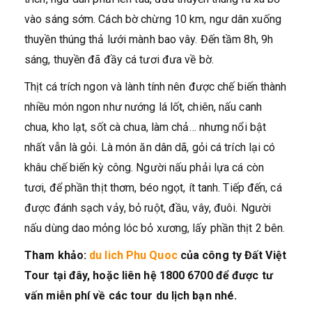
vào sáng sớm. Cách bờ chừng 10 km, ngư dân xuống
thuyền thúng thả lưới mành bao vây. Đến tầm 8h, 9h
sáng, thuyền đã đầy cá tươi đưa về bờ.
Thịt cá trích ngon và lành tính nên được chế biến thành
nhiều món ngon như nướng lá lốt, chiên, nấu canh
chua, kho lạt, sốt cà chua, làm chả… nhưng nổi bật
nhất vẫn là gỏi. Là món ăn dân dã, gỏi cá trích lại có
khâu chế biến kỳ công. Người nấu phải lựa cá còn
tươi, để phần thịt thơm, béo ngọt, ít tanh. Tiếp đến, cá
được đánh sạch vảy, bỏ ruột, đầu, vây, đuôi. Người
nấu dùng dao mỏng lóc bỏ xương, lấy phần thịt 2 bên.
Tham khảo:
du lich Phu Quoc
của công ty Đất Việt
Tour tại đây, hoặc liên hệ 1800 6700 để được tư
vấn miễn phí về các tour du lịch bạn nhé.