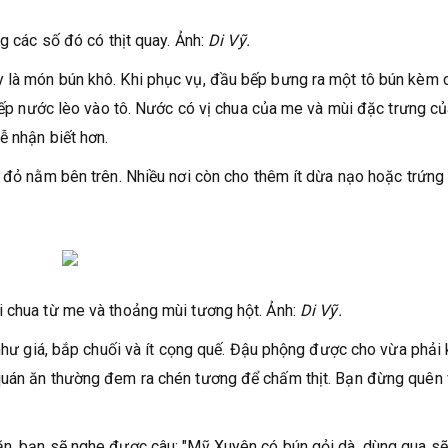
ng các số đó có thịt quay. Ảnh:
Di Vỹ.
 là món bún khô. Khi phục vụ, đầu bếp bưng ra một tô bún kèm 
tiếp nước lèo vào tô. Nước có vị chua của me và mùi đặc trưng c
ễ nhận biết hơn.
 đỏ nằm bên trên. Nhiều nơi còn cho thêm ít dừa nạo hoặc trứng 
i chua từ me và thoảng mùi tương hột. Ảnh:
Di Vỹ.
 như giá, bắp chuối và ít cọng quế. Đậu phộng được cho vừa phải 
quán ăn thường đem ra chén tương để chấm thịt. Bạn đừng quên 
ăn, bạn sẽ nghe được câu: "Mỹ Xuyên có bún gỏi dà, dùng qua sẽ