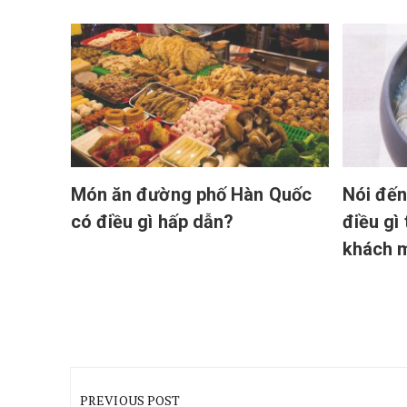
 món
Món ăn đường phố Hàn Quốc
Nói đến
có điều gì hấp dẫn?
điều gì
khách 
Điều
hướng
PREVIOUS POST