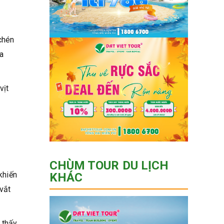
chén
ủa
vịt
CHÙM TOUR DU LỊCH
khiến
KHÁC
vắt
 thấy