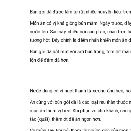
Bún gỏi dà được làm từ rất nhiều nguyên liệu, tro
Món ăn có vị khá giống bún mắm. Ngày trước, đây
nước lèo. Sau này, nhiều nơi sáng tạo, chan trực 
tương hột. Đây chính là điểm nhấn khiến món ăn d
Bún gỏi dà bắt mắt với sợi bún trắng, tôm lột màu
lộn để đậm đà hơn.
Nước dùng có vị ngọt thanh từ xương ống heo, hơ
Ăn cùng với bún gỏi dà là các loại rau thân thuộc
món ăn thêm vị béo. Khi phục vụ cho khách, các 
tắc (quất), thêm ớt để ăn ngon hơn.
Về miền Tây, khi hỏi thăm về nguồn gốc của món 