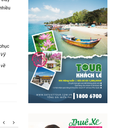
 nhiều
 phục
 Vỹ
 về