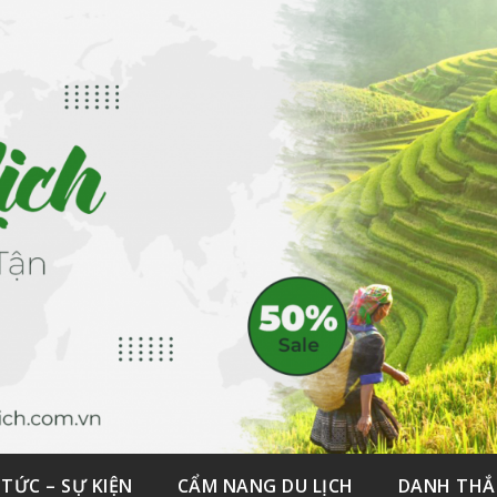
 TỨC – SỰ KIỆN
CẨM NANG DU LỊCH
DANH TH