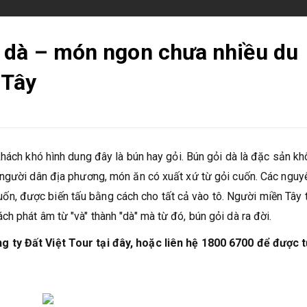
 dà – món ngon chưa nhiều du
 Tây
khách khó hình dung đây là bún hay gỏi. Bún gỏi dà là đặc sản k
 người dân địa phương, món ăn có xuất xứ từ gỏi cuốn. Các nguy
 cuốn, được biến tấu bằng cách cho tất cả vào tô. Người miền Tây t
h phát âm từ "và" thành "dà" mà từ đó, bún gỏi dà ra đời.
g ty Đất Việt Tour tại đây, hoặc liên hệ 1800 6700 để được 