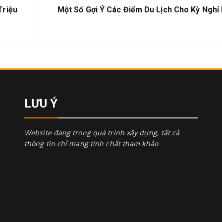
Next
Triệu
Một Số Gợi Ý Các Điểm Du Lịch Cho Kỳ Nghỉ
Post:
LƯU Ý
Website đang trong quá trình xây dựng, tất cả
thông tin chỉ mang tính chất tham khảo