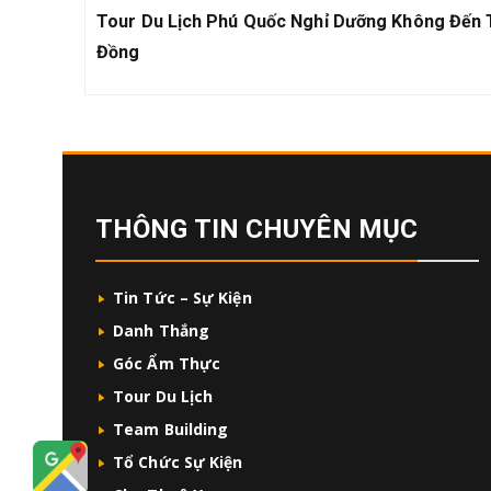
bài
Previous
Tour Du Lịch Phú Quốc Nghỉ Dưỡng Không Đến 
viết
Post:
Đồng
THÔNG TIN CHUYÊN MỤC
Tin Tức – Sự Kiện
Danh Thắng
Góc Ẩm Thực
Tour Du Lịch
Team Building
Tổ Chức Sự Kiện