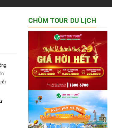
CHÙM TOUR DU LỊCH
hông
ên
rải
tư