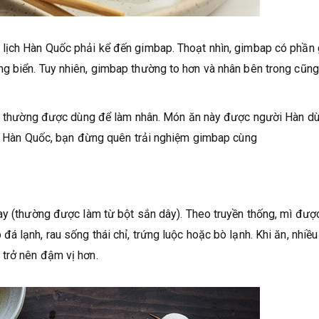
lịch Hàn Quốc phải kể đến gimbap. Thoạt nhìn, gimbap có phần
g biển. Tuy nhiên, gimbap thường to hơn và nhân bên trong cũng
iệu thường được dùng để làm nhân. Món ăn này được người Hàn d
ịch Hàn Quốc, bạn đừng quên trải nghiệm gimbap cùng
ay (thường được làm từ bột sắn dây). Theo truyền thống, mì đượ
 lạnh, rau sống thái chỉ, trứng luộc hoặc bò lạnh. Khi ăn, nhiều
trở nên đậm vị hơn.