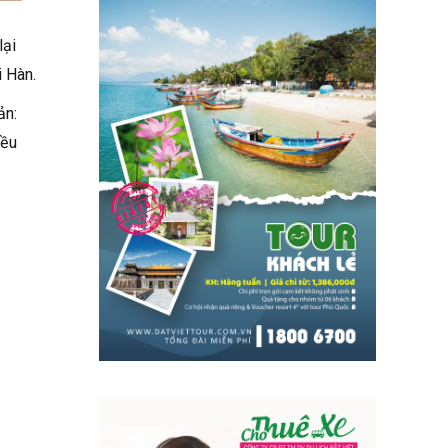
lại
 Hàn.
ản:
iều