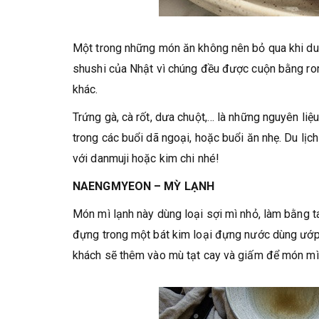
Một trong những món ăn không nên bỏ qua khi du 
shushi của Nhật vì chúng đều được cuộn bằng ron
khác.
Trứng gà, cà rốt, dưa chuột,… là những nguyên l
trong các buổi dã ngoại, hoặc buổi ăn nhẹ. Du l
với danmuji hoặc kim chi nhé!
NAENGMYEON – MỲ LẠNH
Món mì lạnh này dùng loại sợi mì nhỏ, làm bằng t
đựng trong một bát kim loại đựng nước dùng ướp đá
khách sẽ thêm vào mù tạt cay và giấm để món mì 