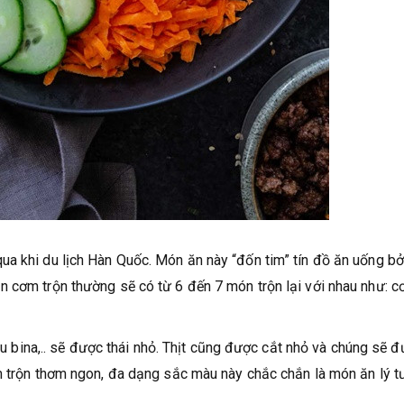
a khi du lịch Hàn Quốc. Món ăn này “đốn tim” tín đồ ăn uống bở
 cơm trộn thường sẽ có từ 6 đến 7 món trộn lại với nhau như: c
rau bina,.. sẽ được thái nhỏ. Thịt cũng được cắt nhỏ và chúng sẽ 
ơm trộn thơm ngon, đa dạng sắc màu này chắc chắn là món ăn lý 