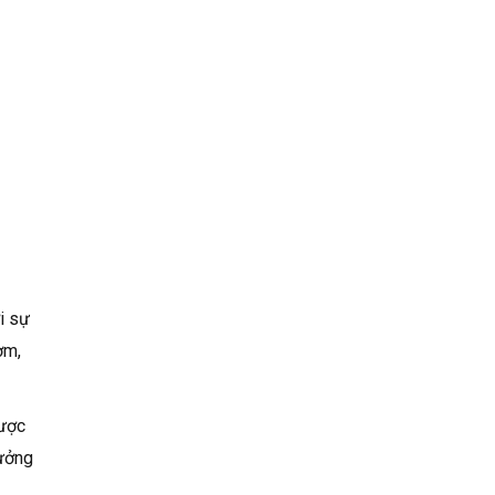
i sự
ơm,
được
tưởng