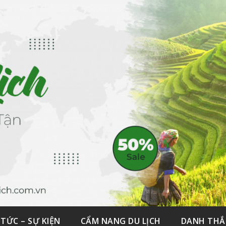
 TỨC – SỰ KIỆN
CẨM NANG DU LỊCH
DANH TH