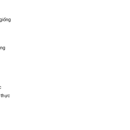
 giống
ùng
c
 thực