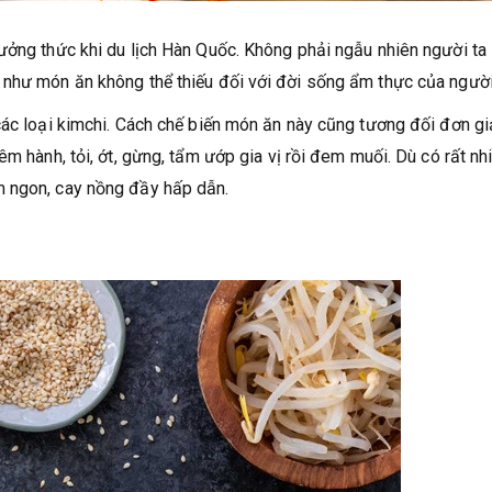
ưởng thức khi du lịch Hàn Quốc. Không phải ngẫu nhiên người ta 
 như món ăn không thể thiếu đối với đời sống ẩm thực của người
các loại kimchi. Cách chế biến món ăn này cũng tương đối đơn gi
êm hành, tỏi, ớt, gừng, tẩm ướp gia vị rồi đem muối. Dù có rất nh
m ngon, cay nồng đầy hấp dẫn.