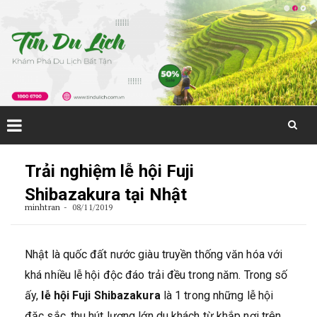
Skip
to
Trải nghiệm lễ hội Fuji
content
Shibazakura tại Nhật
minhtran
08/11/2019
Nhật là quốc đất nước giàu truyền thống văn hóa với
khá nhiều lễ hội độc đáo trải đều trong năm. Trong số
ấy,
lễ hội Fuji Shibazakura
là 1 trong những lễ hội
đặc sắc, thu hút lượng lớn du khách từ khắp nơi trên