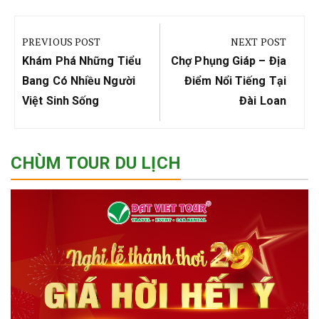
Điều
hướng
PREVIOUS POST
NEXT POST
bài
Previous
Next
Khám Phá Những Tiểu
Chợ Phụng Giáp – Địa
viết
Post:
Post:
Bang Có Nhiều Người
Điểm Nổi Tiếng Tại
Việt Sinh Sống
Đài Loan
CHÙM TOUR DU LỊCH