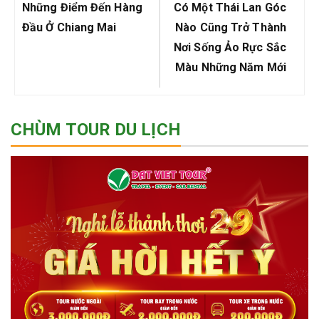
bài
Previous
Next
Những Điểm Đến Hàng
Có Một Thái Lan Góc
viết
Post:
Post:
Đầu Ở Chiang Mai
Nào Cũng Trở Thành
Nơi Sống Ảo Rực Sắc
Màu Những Năm Mới
CHÙM TOUR DU LỊCH