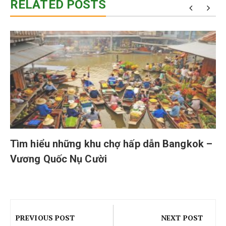
RELATED POSTS
Tìm hiểu những khu chợ hấp dẫn Bangkok –
Vương Quốc Nụ Cười
Điều
hướng
PREVIOUS POST
NEXT POST