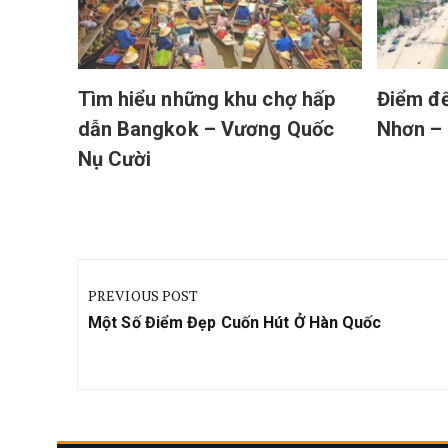
Tìm hiểu những khu chợ hấp
Điểm đế
dẫn Bangkok – Vương Quốc
Nhơn – 
Nụ Cười
Điều
hướng
PREVIOUS POST
bài
Previous
Một Số Điểm Đẹp Cuốn Hút Ở Hàn Quốc
viết
Post: