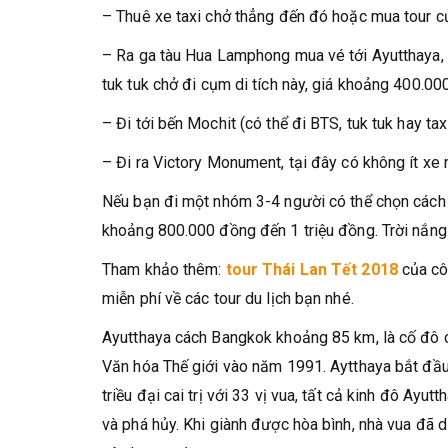
– Thuê xe taxi chở thẳng đến đó hoặc mua tour c
– Ra ga tàu Hua Lamphong mua vé tới Ayutthaya, g
tuk tuk chở đi cụm di tích này, giá khoảng 400.00
– Đi tới bến Mochit (có thể đi BTS, tuk tuk hay tax
– Đi ra Victory Monument, tại đây có không ít xe 
Nếu bạn đi một nhóm 3-4 người có thể chọn cách hợ
khoảng 800.000 đồng đến 1 triệu đồng. Trời nắng m
Tham khảo thêm:
tour Thái Lan Tết 2018
của cô
miễn phí về các tour du lịch bạn nhé.
Ayutthaya cách Bangkok khoảng 85 km, là cố đô c
Văn hóa Thế giới vào năm 1991. Aytthaya bắt đầu 
triều đại cai trị với 33 vị vua, tất cả kinh đô A
và phá hủy. Khi giành được hòa bình, nhà vua đã d