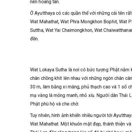
nên hoang tàn.
Ở Ayutthaya có các quần thể với những cái tên 
Wat Mahathat, Wat Phra Mongkhon Bophit, Wat Ph
Suttha, Wat Yai Chaimongkhon, Wat Chaiwatthanar
đền.
Wat Lokaya Sutha là nơi có bức tượng Phật nằm k
chân chồng khít lên nhau với những ngón chân câ
30 m, làm bằng xi măng, phủ thạch cao và 1 số
mạ vàng lá mỏng manh, nhỏ xíu. Người dân Thái L
Phật phù hộ và che chở.
Tuy nhiên, hình ảnh khiến nhiều người tới Ayuttha
Wat Mahathat. Một khuôn mặt đẹp, thánh thiện và 