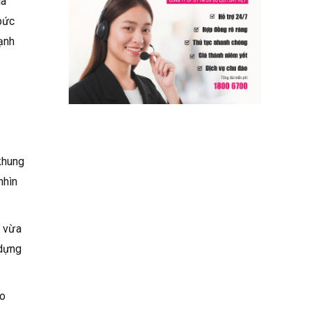
ua
bức
ạnh
khung
nhìn
i vừa
 dựng
ào