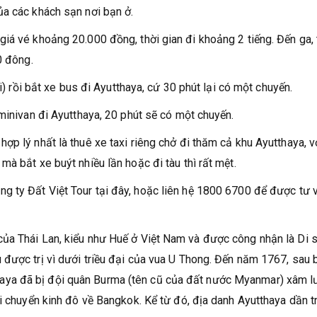
ủa các khách sạn nơi bạn ở.
iá vé khoảng 20.000 đồng, thời gian đi khoảng 2 tiếng. Đến ga,
0 đông.
i) rồi bắt xe bus đi Ayutthaya, cứ 30 phút lại có một chuyến.
minivan đi Ayutthaya, 20 phút sẽ có một chuyến.
p lý nhất là thuê xe taxi riêng chở đi thăm cả khu Ayutthaya, v
à bắt xe buýt nhiều lần hoặc đi tàu thì rất mệt.
ng ty Đất Việt Tour tại đây, hoặc liên hệ 1800 6700 để được tư 
ủa Thái Lan, kiểu như Huế ở Việt Nam và được công nhận là Di 
được trị vì dưới triều đại của vua U Thong. Đến năm 1767, sau 
yutthaya đã bị đội quân Burma (tên cũ của đất nước Myanmar) xâm 
i chuyển kinh đô về Bangkok. Kể từ đó, địa danh Ayutthaya dần t