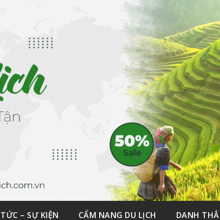
 TỨC – SỰ KIỆN
CẨM NANG DU LỊCH
DANH TH