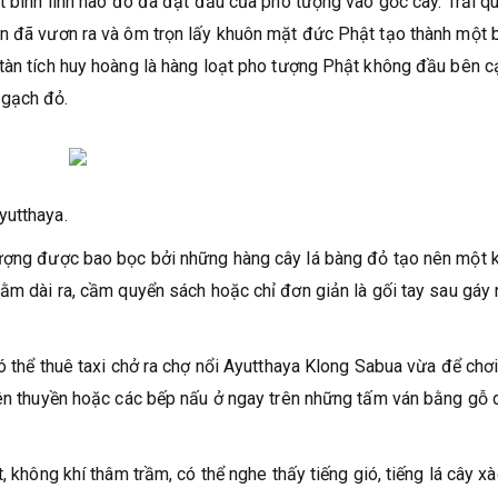
t binh lính nào đó đã đặt đầu của pho tượng vào gốc cây. Trải q
an đã vươn ra và ôm trọn lấy khuôn mặt đức Phật tạo thành một 
 tàn tích huy hoàng là hàng loạt pho tượng Phật không đầu bên c
 gạch đỏ.
yutthaya.
tượng được bao bọc bởi những hàng cây lá bàng đỏ tạo nên một 
nằm dài ra, cầm quyển sách hoặc chỉ đơn giản là gối tay sau gáy 
ó thể thuê taxi chở ra chợ nổi Ayutthaya Klong Sabua vừa để chơ
trên thuyền hoặc các bếp nấu ở ngay trên những tấm ván bằng gỗ
, không khí thâm trầm, có thể nghe thấy tiếng gió, tiếng lá cây x