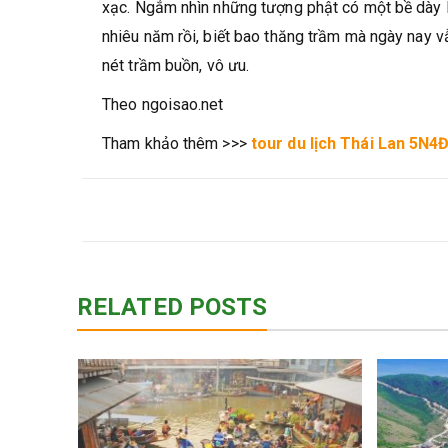
xạc. Ngắm nhìn những tượng phật có một bề dày l
nhiêu năm rồi, biết bao thăng trầm mà ngày nay 
nét trầm buồn, vô ưu.
Theo ngoisao.net
Tham khảo thêm >>>
tour du lịch Thái Lan 5N4
RELATED POSTS
 – Tìm
tuổi