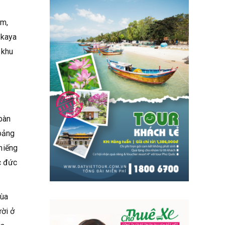
am,
okaya
 khu
bàn
hoảng
miếng
c đức
hùa
ười ở