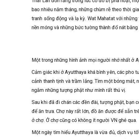
Thái Lan đồn rằng trong lúc cố đô bị phá hoại, mộ
bao nhiêu năm tháng, những chùm rễ theo thời gi
tranh sống động và lạ kỳ. Wat Mahatat với những
nền móng và những bức tường thành đổ nát bằng
Một trong những hình ảnh mọi người nhớ nhất ở A
Cảm giác khi ở Ayutthaya khá bình yên, các pho 
cảnh thanh tịnh và trầm lắng. Tìm một bóng mát, 
ngắm những tượng phật như mình rất thú vị.
Sau khi đã đi chán các đền đài, tượng phật, bạn c
để ăn trưa. Chợ này rất lớn, đồ ăn được để sẵn 
ở chợ. Ở chợ cũng có không ít người VN ghé qua.
Một ngày tìm hiểu Ayutthaya là vừa đủ, dịch vụ tốt