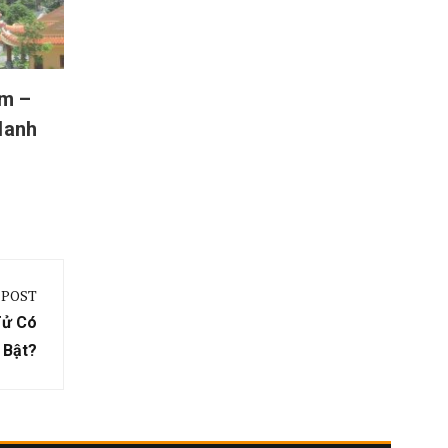
của xứ 
m –
 danh
 POST
Tử Có
i Bật?