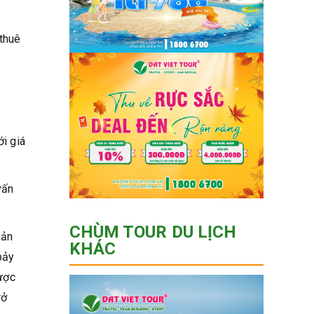
 thuê
ới giá
vấn
CHÙM TOUR DU LỊCH
sản
KHÁC
bảy
lược
rở