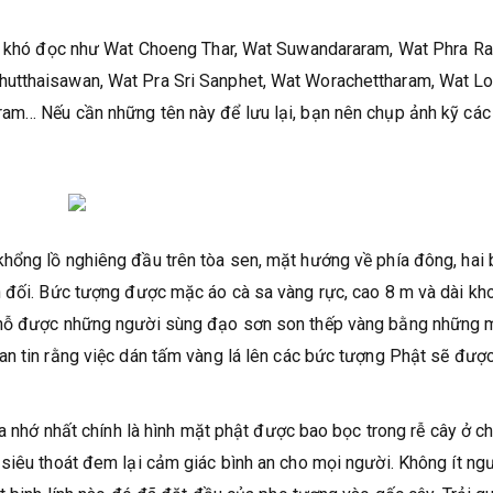
rất khó đọc như Wat Choeng Thar, Wat Suwandararam, Wat Phra R
utthaisawan, Wat Pra Sri Sanphet, Wat Worachettharam, Wat L
am… Nếu cần những tên này để lưu lại, bạn nên chụp ảnh kỹ các
hổng lồ nghiêng đầu trên tòa sen, mặt hướng về phía đông, hai 
n đối. Bức tượng được mặc áo cà sa vàng rực, cao 8 m và dài k
 chỗ được những người sùng đạo sơn son thếp vàng bằng những 
an tin rằng việc dán tấm vàng lá lên các bức tượng Phật sẽ đượ
ya nhớ nhất chính là hình mặt phật được bao bọc trong rễ cây ở c
siêu thoát đem lại cảm giác bình an cho mọi người. Không ít ng