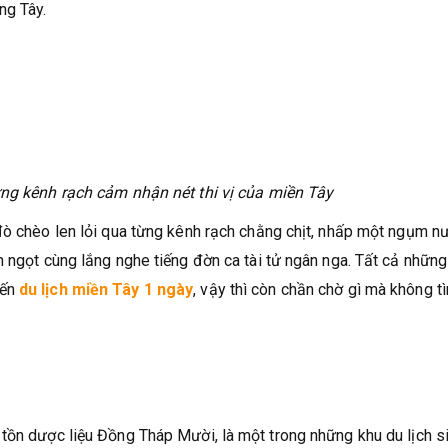
ng Tây.
ừng kênh rạch cảm nhận nét thi vị của miền Tây
đò chèo len lỏi qua từng kênh rạch chằng chịt, nhấp một ngụm n
 ngọt cùng lắng nghe tiếng đờn ca tài tử ngân nga. Tất cả những 
yến
du lịch miền Tây 1 ngày
, vậy thì còn chần chờ gì mà không t
tồn dược liệu Đồng Tháp Mười, là một trong những khu du lịch s