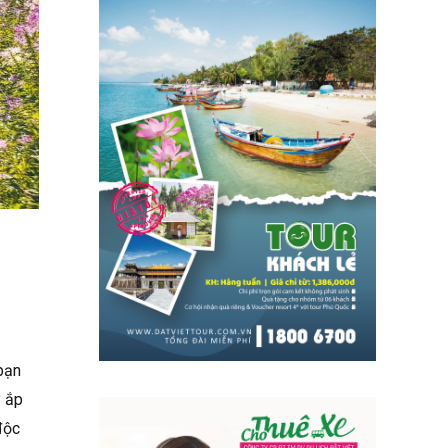
 bạn
y ắp
độc