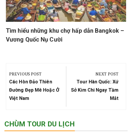
Tìm hiểu những khu chợ hấp dẫn Bangkok –
Vương Quốc Nụ Cười
Điều
hướng
PREVIOUS POST
NEXT POST
bài
Previous
Next
Các Hòn Đảo Thiên
Tour Hàn Quốc: Xứ
viết
Post:
Post:
Đường Đẹp Mê Hoặc Ở
Sở Kim Chi Ngay Tầm
Việt Nam
Mắt
CHÙM TOUR DU LỊCH