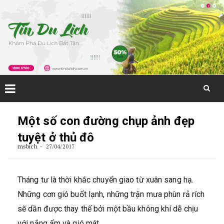
Skip
to
Một số con đường chụp ảnh đẹp
content
tuyệt ở thủ đô
msbich
27/04/2017
Tháng tư là thời khắc chuyển giao từ xuân sang hạ.
Những cơn gió buốt lạnh, những trận mưa phùn rả rích
sẽ dần được thay thế bởi một bầu không khí dễ chịu
với nắng ấm và gió mát.