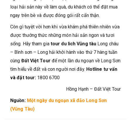
loại hải sản này về làm quà, du khách có thể đặt mua
ngay trên bè và được đóng gói rất cẩn thận.
Còn gì tuyệt vời hơn khi vừa khám phá thiên nhiên vừa
được thưởng thức những món hải sản ngon và tươi
sống. Hãy tham gia
tour du lich Vũng tàu
Long châu
– Bình sơn – Long hải khởi hành vào thứ 7 hàng tuần
cùng
Đất Việt Tour
để một lần du ngoạn về Long Sơn
tìm hiểu về đất và con người nơi đây.
Hotline tư vấn
và đặt tour:
1800 6700
Hồng Hạnh – Đất Việt Tour
Nguồn:
Một ngày du ngoạn xã đảo Long Sơn
(Vũng Tàu)