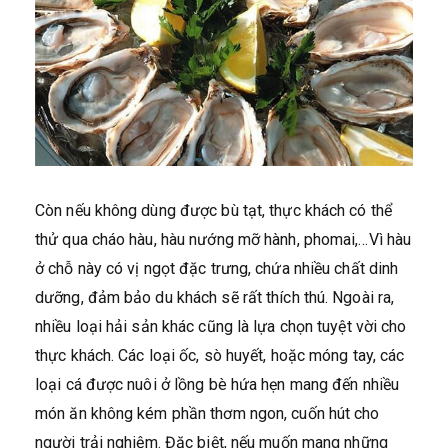
Còn nếu không dùng được bù tạt, thực khách có thể
thử qua cháo hàu, hàu nướng mỡ hành, phomai,…Vì hàu
ở chỗ này có vị ngọt đặc trưng, chứa nhiều chất dinh
dưỡng, đảm bảo du khách sẽ rất thích thú. Ngoài ra,
nhiều loại hải sản khác cũng là lựa chọn tuyệt vời cho
thực khách. Các loại ốc, sò huyết, hoặc móng tay, các
loại cá được nuôi ở lồng bè hứa hẹn mang đến nhiều
món ăn không kém phần thơm ngon, cuốn hút cho
người trải nghiệm. Đặc biệt, nếu muốn mang những