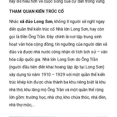
này để hiểu hơn về cuộc sống của cư dân trong vùng.
THAM QUAN KIẾN TRÚC CỔ
Nhắc
xã đảo Long Sơn
, không ít người sẽ nghĩ ngay
đến quần thể kiến trúc cổ Nhà lớn Long Sơn, hay còn
gọi là Đền Ông Trần. Đây chính là nơi tập trung sinh
hoạt văn hóa cộng đồng, tín ngưỡng của người dân xã
đảo và được nhà nước công nhận di tích lịch sử – văn
hóa cấp quốc gia. Nhà lớn Long Sơn do Ông Trần
(người đầu tiên đến khai hoang lập ấp tại Long Sơn)
xây dựng từ năm 1910 – 1929 với một quần thể kiến
trúc khép kín được chia thành ba khu riêng biệt là khu
nhà thờ, khu lăng mộ Ông Trần và một quần thể rộng
lớn gồm: trường học, nhà chợ, kho chứa thóc, nhà đèn,
nhà thợ mộc,…