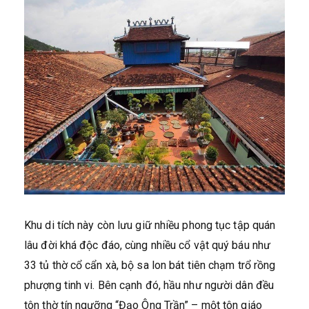
Khu di tích này còn lưu giữ nhiều phong tục tập quán
lâu đời khá độc đáo, cùng nhiều cổ vật quý báu như
33 tủ thờ cổ cẩn xà, bộ sa lon bát tiên chạm trổ rồng
phượng tinh vi. Bên cạnh đó, hầu như người dân đều
tôn thờ tín ngưỡng “Đạo Ông Trần” – một tôn giáo