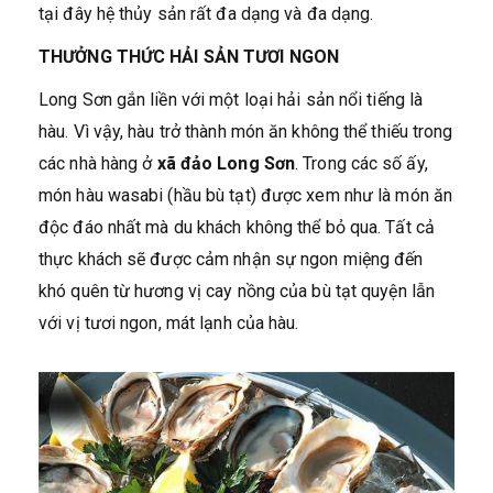
tại đây hệ thủy sản rất đa dạng và đa dạng.
THƯỞNG THỨC HẢI SẢN TƯƠI NGON
Long Sơn gắn liền với một loại hải sản nổi tiếng là
hàu. Vì vậy, hàu trở thành món ăn không thể thiếu trong
các nhà hàng ở
xã đảo Long Sơn
. Trong các số ấy,
món hàu wasabi (hầu bù tạt) được xem như là món ăn
độc đáo nhất mà du khách không thể bỏ qua. Tất cả
thực khách sẽ được cảm nhận sự ngon miệng đến
khó quên từ hương vị cay nồng của bù tạt quyện lẫn
với vị tươi ngon, mát lạnh của hàu.