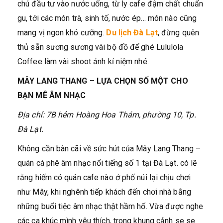
chú đầu tư vào nước uống, từ ly cafe đậm chất chuẩn
gu, tới các món trà, sinh tố, nước ép… món nào cũng
mang vị ngon khó cưỡng.
Du lịch Đà Lạt
, đừng quên
thủ sẵn sương sương vài bộ đồ để ghé Lululola
Coffee làm vài shoot ảnh kỉ niệm nhé.
MÂY LANG THANG – LỰA CHỌN SỐ MỘT CHO
BẠN MÊ ÂM NHẠC
Địa chỉ: 7B hẻm Hoàng Hoa Thám, phường 10, Tp.
Đà Lạt.
Không cần bàn cãi về sức hút của Mây Lang Thang –
quán cà phê âm nhạc nổi tiếng số 1 tại Đà Lạt. có lẽ
rằng hiếm có quán cafe nào ở phố núi lại chịu chơi
như Mây, khi nghênh tiếp khách đến chơi nhà bằng
những buổi tiệc âm nhạc thật hầm hố. Vừa được nghe
các ca khúc mình yêu thích, trong khung cảnh se se