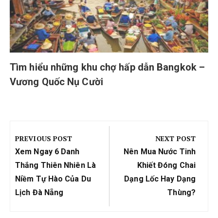
Tìm hiểu những khu chợ hấp dẫn Bangkok –
Vương Quốc Nụ Cười
Điều
hướng
PREVIOUS POST
NEXT POST
bài
Previous
Next
Xem Ngay 6 Danh
Nên Mua Nước Tinh
viết
Post:
Post:
Thắng Thiên Nhiên Là
Khiết Đóng Chai
Niềm Tự Hào Của Du
Dạng Lốc Hay Dạng
Lịch Đà Nẵng
Thùng?