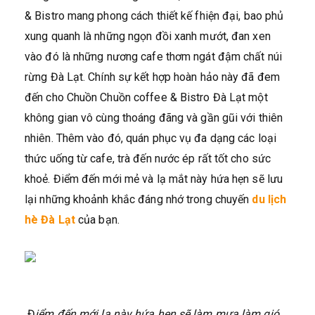
& Bistro mang phong cách thiết kế fhiện đại, bao phủ
xung quanh là những ngọn đồi xanh mướt, đan xen
vào đó là những nương cafe thơm ngát đậm chất núi
rừng Đà Lạt. Chính sự kết hợp hoàn hảo này đã đem
đến cho Chuồn Chuồn coffee & Bistro Đà Lạt một
không gian vô cùng thoáng đãng và gần gũi với thiên
nhiên. Thêm vào đó, quán phục vụ đa dạng các loại
thức uống từ cafe, trà đến nước ép rất tốt cho sức
khoẻ. Điểm đến mới mẻ và lạ mắt này hứa hẹn sẽ lưu
lại những khoảnh khắc đáng nhớ trong chuyến
du lịch
hè Đà Lạt
của bạn.
Đ
iểm đến mới lạ này hứa hẹn sẽ làm mưa làm gió