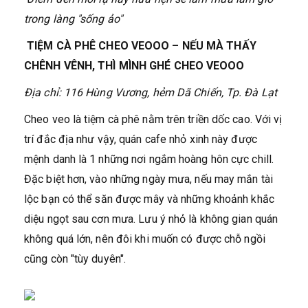
trong làng "sống ảo"
TIỆM CÀ PHÊ CHEO VEOOO – NẾU MÀ THẤY
CHÊNH VÊNH, THÌ MÌNH GHÉ CHEO VEOOO
Địa chỉ: 116 Hùng Vương, hẻm Dã Chiến, Tp. Đà Lạt
Cheo veo là tiệm cà phê nằm trên triền dốc cao. Với vị
trí đắc địa như vậy, quán cafe nhỏ xinh này được
mệnh danh là 1 những nơi ngắm hoàng hôn cực chill.
Đặc biệt hơn, vào những ngày mưa, nếu may mắn tài
lộc bạn có thể săn được mây và những khoảnh khắc
diệu ngọt sau cơn mưa. Lưu ý nhỏ là không gian quán
không quá lớn, nên đôi khi muốn có được chỗ ngồi
cũng còn "tùy duyên".