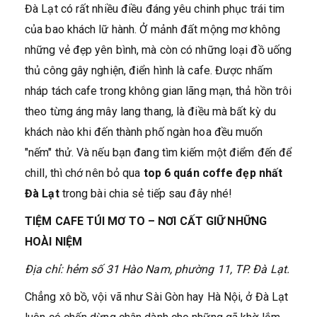
Đà Lạt có rất nhiều điều đáng yêu chinh phục trái tim
của bao khách lữ hành. Ở mảnh đất mộng mơ không
những vẻ đẹp yên bình, mà còn có những loại đồ uống
thủ công gây nghiện, điển hình là cafe. Được nhấm
nháp tách cafe trong không gian lãng mạn, thả hồn trôi
theo từng áng mây lang thang, là điều mà bất kỳ du
khách nào khi đến thành phố ngàn hoa đều muốn
"nếm" thử. Và nếu bạn đang tìm kiếm một điểm đến để
chill, thì chớ nên bỏ qua
top
6 quán coffe đẹp nhất
Đà Lạt
trong bài chia sẻ tiếp sau đây nhé!
TIỆM CAFE TÚI MƠ TO – NƠI CẤT GIỮ NHỮNG
HOÀI NIỆM
Địa chỉ: hẻm số 31 Hào Nam, phường 11, TP. Đà Lạt.
Chẳng xô bồ, vội vã như Sài Gòn hay Hà Nội, ở Đà Lạt