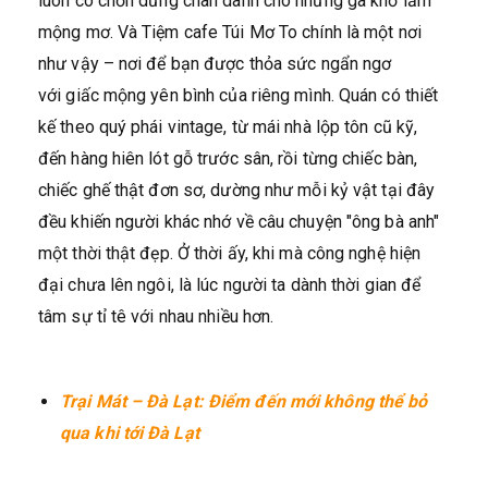
luôn có chốn dừng chân dành cho những gã khờ lắm
mộng mơ. Và Tiệm cafe Túi Mơ To chính là một nơi
như vậy – nơi để bạn được thỏa sức ngẩn ngơ
với giấc mộng yên bình của riêng mình. Quán có thiết
kế theo quý phái vintage, từ mái nhà lộp tôn cũ kỹ,
đến hàng hiên lót gỗ trước sân, rồi từng chiếc bàn,
chiếc ghế thật đơn sơ, dường như mỗi kỷ vật tại đây
đều khiến người khác nhớ về câu chuyện "ông bà anh"
một thời thật đẹp. Ở thời ấy, khi mà công nghệ hiện
đại chưa lên ngôi, là lúc người ta dành thời gian để
tâm sự tỉ tê với nhau nhiều hơn.
Trại Mát – Đà Lạt: Điểm đến mới không thể bỏ
qua khi tới Đà Lạt