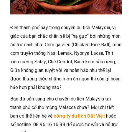
Đến thành phố này trong chuyến du lịch Malaysia, vị
giác của bạn chắc chắn sẽ bị “hạ gục” bởi những món
ăn trứ danh như: Cơm gà viên (Chicken Rice Ball), món
cơm truyền thống Nasi Lemak, Nyonya Laksa, Thịt
xiên nướng Satay, Chè Cendol, Bánh kem sầu riêng,…
Giữa không gian tuyệt vời và hoàn hảo như thế lại
được thưởng thức những món ăn ngon thì còn gì hoàn
hảo hơn phải không nào?
Bạn đã sẵn sàng cho chuyến du lịch Malaysia tại
thành phố cổ thơ mộng Malacca chưa? Mọi chi tiết
bạn có thể liên hệ về
công ty du lịch Đất Việt
hoặc
số hotline 08 96 16 16 88 để được tư vấn và hỗ trợ