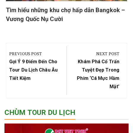
Tìm hiểu những khu chợ hấp dẫn Bangkok –
Vương Quốc Nụ Cười
Điều
hướng
PREVIOUS POST
NEXT POST
bài
Previous
Next
Gợi Ý 9 Điểm Đến Cho
Khám Phá Cổ Trấn
viết
Post:
Post:
Tour Du Lịch Châu Âu
Tuyệt Đẹp Trong
Tiết Kiệm
Phim ‘Cá Mực Hầm
Mật’
CHÙM TOUR DU LỊCH