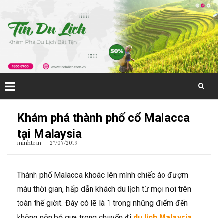
Skip
to
Khám phá thành phố cổ Malacca
content
tại Malaysia
minhtran
27/07/2019
Thành phố Malacca khoác lên mình chiếc áo đượm
màu thời gian, hấp dẫn khách du lịch từ mọi nơi trên
toàn thế giớit. Đây có lẽ là 1 trong những điểm đến
không nên bỏ qua trong chuyến đi
du lịch Malaysia
,