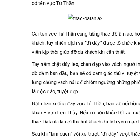
có tên vực Tử Thần.
Cái tên vực Tử Thần cùng tiếng thác đổ ầm ào, hơi
khách, tuy nhiên dịch vụ “đi dây” được tổ chức k
viên kịp thời giúp đỡ du khách khi cần thiết.
Tay nắm chặt dây leo, chân đạp vào vách, người n
dò dẫm ban đầu, bạn sẽ có cảm giác thú vị tuyệt v
lưng chừng vách núi để chiêm ngưỡng những phiến
lá độc đáo, tuyệt đẹp…
Đặt chân xuống đáy vực Tử Thần, bạn sẽ nổi bồn
khác – vực Lưu Thủy. Nếu có sức khỏe tốt và muố
thác Datanla,là nơi thu hút khách du lịch yêu mạo
Sau khi “làm quen” với xe trượt, “đi dây” vượt th