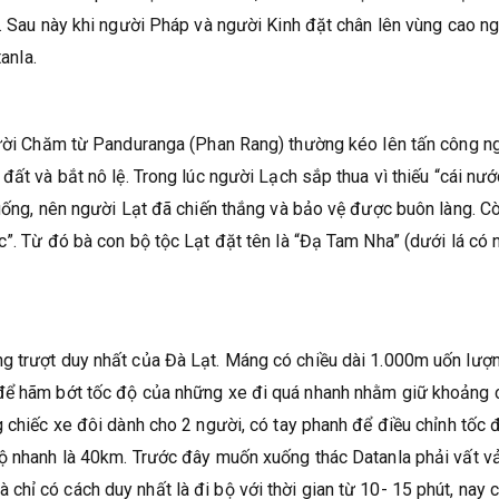
”. Sau này khi người Pháp và người Kinh đặt chân lên vùng cao n
anla.
người Chăm từ Panduranga (Phan Rang) thường kéo lên tấn công n
ất và bắt nô lệ. Trong lúc người Lạch sắp thua vì thiếu “cái nước
 uống, nên người Lạt đã chiến thắng và bảo vệ được buôn làng. C
c”. Từ đó bà con bộ tộc Lạt đặt tên là “Đạ Tam Nha” (dưới lá có 
g trượt duy nhất của Đà Lạt. Máng có chiều dài 1.000m uốn lượ
 để hãm bớt tốc độ của những xe đi quá nhanh nhằm giữ khoảng 
g chiếc xe đôi dành cho 2 người, có tay phanh để điều chỉnh tốc 
độ nhanh là 40km. Trước đây muốn xuống thác Datanla phải vất v
hỉ có cách duy nhất là đi bộ với thời gian từ 10- 15 phút, nay c