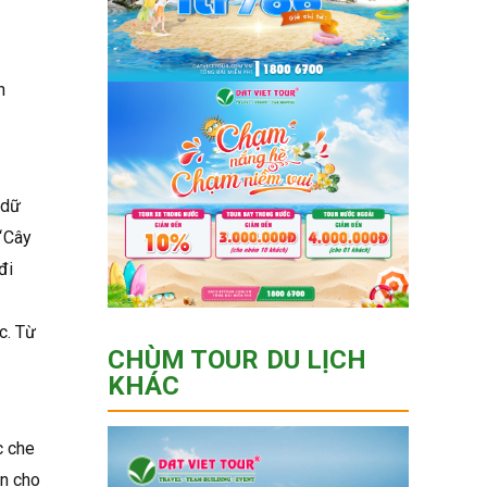
n
 dữ
 “Cây
đi
c. Từ
CHÙM TOUR DU LỊCH
KHÁC
c che
ên cho