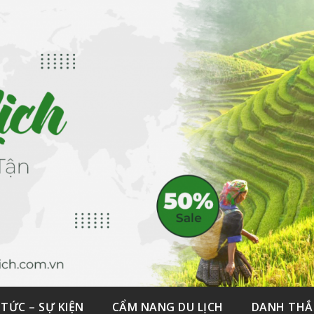
 TỨC – SỰ KIỆN
CẨM NANG DU LỊCH
DANH TH