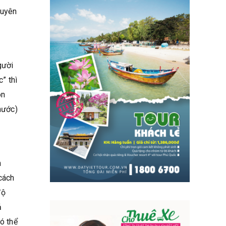
guyên
gười
” thì
òn
nước)
n
cách
độ
ả
ó thể