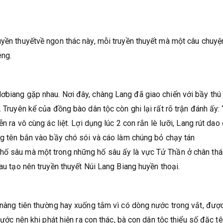
uyền thuyếtvề ngon thác này, mỗi truyền thuyết mà một câu chuyệ
êng.
ơbiang gặp nhau. Nơi đây, chàng Lang đã giao chiến với bầy thú
 Truyên kể của đồng bào dân tộc còn ghi lại rất rõ trận đánh ấy:
n ra vô cùng ác liệt. Lợi dụng lúc 2 con rắn lè lưỡi, Lang rút dao 
ung tên bắn vào bầy chó sói và cáo làm chúng bỏ chạy tán
hố sâu mà một trong những hố sâu ấy là vực Tử Thần ở chân thá
sau tạo nên truyền thuyết Núi Lang Biang huyền thoại.
c nàng tiên thường hay xuống tắm vì có dòng nước trong vắt, đượ
 nước nên khi phát hiện ra con thác, bà con dân tộc thiểu số đặc t