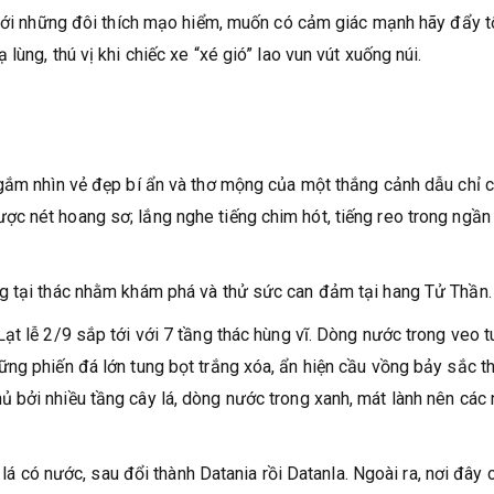
i với những đôi thích mạo hiểm, muốn có cảm giác mạnh hãy đẩy 
ùng, thú vị khi chiếc xe “xé gió” lao vun vút xuống núi.
ngắm nhìn vẻ đẹp bí ẩn và thơ mộng của một thắng cảnh dẫu chỉ 
c nét hoang sơ; lắng nghe tiếng chim hót, tiếng reo trong ngần
g tại thác nhằm khám phá và thử sức can đảm tại hang Tử Thần.
ạt lễ 2/9 sắp tới với 7 tầng thác hùng vĩ. Dòng nước trong veo 
ng phiến đá lớn tung bọt trắng xóa, ẩn hiện cầu vồng bảy sắc t
 bởi nhiều tầng cây lá, dòng nước trong xanh, mát lành nên các
 lá có nước, sau đổi thành Datania rồi Datanla. Ngoài ra, nơi đây 