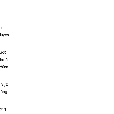
du
luyện
bước
lại ở
 chùm
t vực
tầng
ường