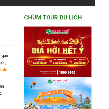
CHÙM TOUR DU LỊCH
y qua
iên,
r du
ánh
c.