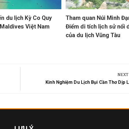
n du lịch Kỳ Co Quy
Tham quan Núi Minh Đạ
Maldives Việt Nam
Điểm di tích lịch sử nổi
của du lịch Vũng Tàu
NEXT
Next
g
Kinh Nghiệm Du Lịch Bụi Cần Thơ Dịp L
Post:
LƯU Ý