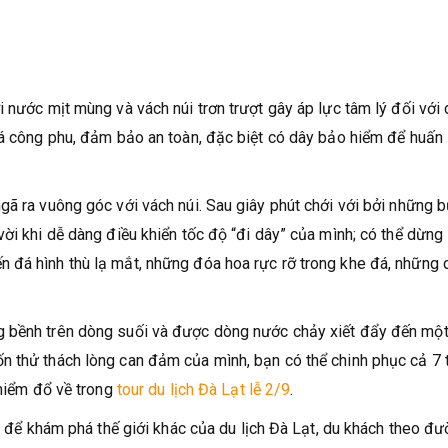
 nước mịt mùng và vách núi trơn trượt gây áp lực tâm lý đối với 
há công phu, đảm bảo an toàn, đặc biệt có dây bảo hiểm để huấn 
gã ra vuông góc với vách núi. Sau giây phút chới với bởi những 
ời khi dễ dàng điều khiển tốc độ “đi dây” của mình; có thể dừng 
 đá hình thù lạ mắt, những đóa hoa rực rỡ trong khe đá, những
g bềnh trên dòng suối và được dòng nước chảy xiết đẩy đến mộ
n thử thách lòng can đảm của mình, bạn có thể chinh phục cả 7 
 hiểm đổ về trong
tour du lịch Đà Lạt lễ 2/9
.
ác để khám phá thế giới khác của du lịch Đà Lạt, du khách theo đ