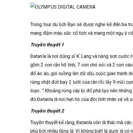
Trong tour du lịch Bạn sẽ được nghe kể đến ba tr
mang đậm màu sắc cổ tích và mang một ngụ ý ri
Truyền thuyết 1
Đatanla là nơi dũng sĩ K`Lang và nàng sơn cước H
gồm 2 con rắn hổ tinh, 7 con chó sói và 2 con cáo.
đổ ào ào, gió cuồng lên dữ dội, cuộc giao tranh diễ
rừng chặt đứt bay 2 lưỡi của rắn rồi lấy 9 mũi c
loạn…”.Khoảng rừng cây bị đổ phá tạo nên những 
đó Đatanla là nơi hẹn hò của đôi tình nhân và về 
Truyền thuyết 2
Truyền thuyết kể rằng, Đatanla còn là thác mà cá
phủ bởi nhiều tầng lá. Vì không biết là dưới lá có