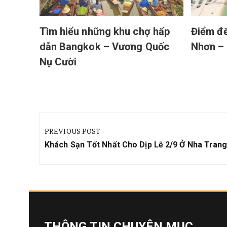
Tìm hiểu những khu chợ hấp
Điểm đế
dẫn Bangkok – Vương Quốc
Nhơn – 
Nụ Cười
Điều
hướng
PREVIOUS POST
bài
Previous
Khách Sạn Tốt Nhất Cho Dịp Lễ 2/9 Ở Nha Tran
viết
Post:
THÔNG TIN CHUYÊN MỤC