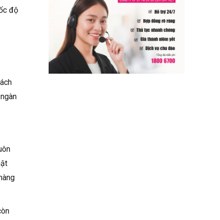
tốc độ
cách
 ngàn
tuôn
hật
 nàng
còn