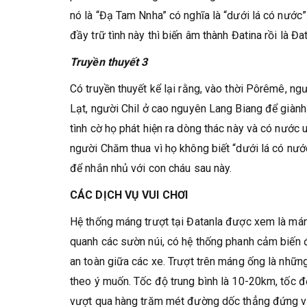
nó là “Đạ Tam Nnha” có nghĩa là “dưới lá có nước
đầy trữ tình này thì biến âm thành Đatina rồi là Đat
Truyền thuyết 3
Có truyền thuyết kể lại rằng, vào thời Pôrêmê, 
Lạt, người Chil ở cao nguyên Lang Biang để giành đ
tình cờ họ phát hiện ra dòng thác này và có nước
người Chăm thua vì họ không biết “dưới lá có nướ
để nhắn nhủ với con cháu sau này.
CÁC DỊCH VỤ VUI CHƠI
Hệ thống máng trượt tại Đatanla được xem là mán
quanh các sườn núi, có hệ thống phanh cảm biến
an toàn giữa các xe. Trượt trên máng ống là nhữn
theo ý muốn. Tốc độ trung bình là 10-20km, tốc 
vượt qua hàng trăm mét đường dốc thẳng đứng và c