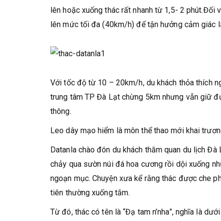
lên hoặc xuống thác rất nhanh từ 1,5- 2 phút.Đố
lên mức tối đa (40km/h) để tận hưởng cảm giác lạ l
Với tốc độ từ 10 – 20km/h, du khách thỏa thích 
trung tâm TP Đà Lạt chừng 5km nhưng vẫn giữ đượ
thông.
Leo dây mạo hiểm là môn thể thao mới khai trươn
Datanla chào đón du khách thăm quan du lịch Đà L
chảy qua sườn núi đá hoa cương rồi dội xuống nhữ
ngoạn mục. Chuyện xưa kể rằng thác được che phủ
tiên thường xuống tắm.
Từ đó, thác có tên là “Đạ tam n’nha”, nghĩa là dưới