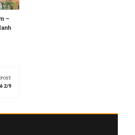
m –
 danh
 POST
ễ 2/9