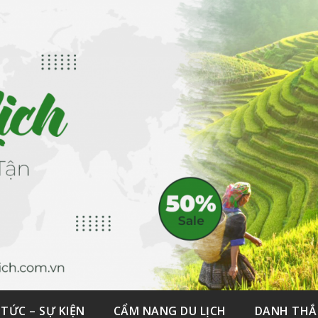
 TỨC – SỰ KIỆN
CẨM NANG DU LỊCH
DANH TH