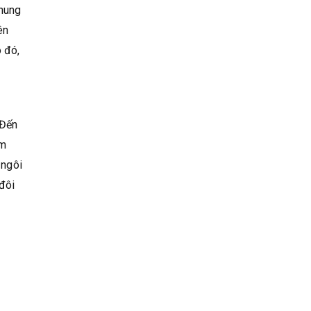
khung
ên
 đó,
 Đến
ậm
 ngôi
đôi