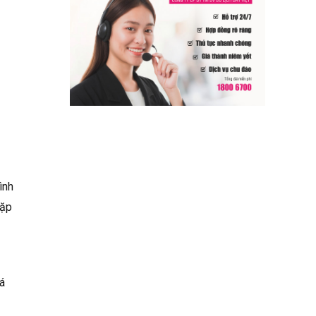
ình
cặp
á