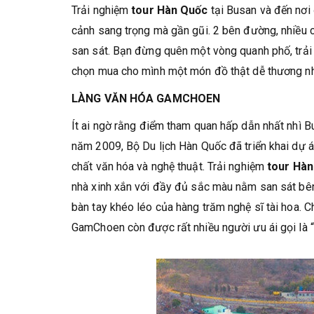
Trải nghiệm
tour Hàn Quốc
tại Busan và đến nơi 
cảnh sang trọng mà gần gũi. 2 bên đường, nhiều c
san sát. Bạn đừng quên một vòng quanh phố, trả
chọn mua cho mình một món đồ thật dễ thương n
LÀNG VĂN HÓA GAMCHOEN
Ít ai ngờ rằng điểm tham quan hấp dẫn nhất nhì B
năm 2009, Bộ Du lịch Hàn Quốc đã triển khai dự 
chất văn hóa và nghệ thuật. Trải nghiệm
tour Hà
nhà xinh xắn với đầy đủ sắc màu nằm san sát bên
bàn tay khéo léo của hàng trăm nghệ sĩ tài hoa. 
GamChoen còn được rất nhiều người ưu ái gọi là “