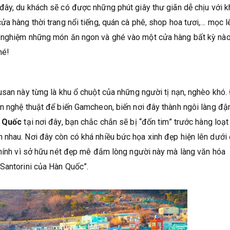
đây, du khách sẽ có được những phút giây thư giãn dễ chịu với 
ửa hàng thời trang nổi tiếng, quán cà phê, shop hoa tươi,… mọc l
i nghiệm những món ăn ngon và ghé vào một cửa hàng bất kỳ nào
hé!
usan này từng là khu ổ chuột của những người tị nạn, nghèo khó.
án nghệ thuật để biến Gamcheon, biến nơi đây thành ngôi làng đ
n Quốc
tại nơi đây, bạn chắc chắn sẽ bị “đốn tim” trước hàng loạt
 nhau. Nơi đây còn có khá nhiều bức họa xinh đẹp hiện lên dưới 
Chính vì sở hữu nét đẹp mê đắm lòng người này mà làng văn hóa
Santorini của Hàn Quốc”.