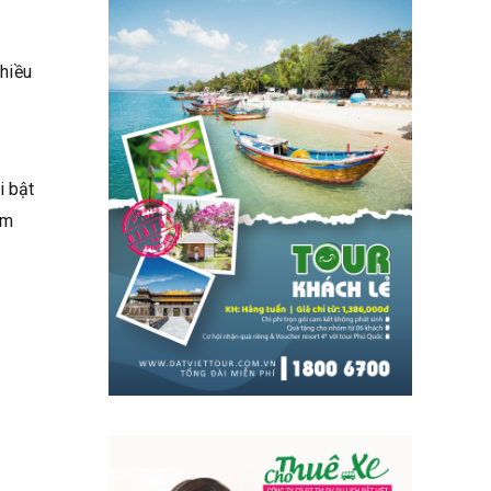
nhiều
i bật
ầm