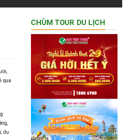
CHÙM TOUR DU LỊCH
ười,
é qua
ng
àng,
i, du