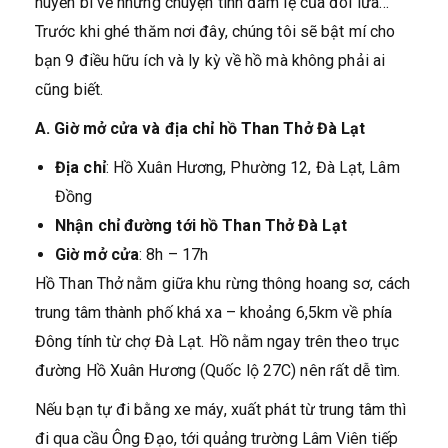
huyền bí về những chuyện tình đẫm lệ của đôi lứa…
Trước khi ghé thăm nơi đây, chúng tôi sẽ bật mí cho
bạn 9 điều hữu ích và ly kỳ về hồ mà không phải ai
cũng biết.
A. Giờ mở cửa và địa chỉ hồ Than Thở Đà Lạt
Địa chỉ
: Hồ Xuân Hương, Phường 12, Đà Lạt, Lâm
Đồng
Nhận chỉ đường tới hồ Than Thở Đà Lạt
Giờ mở cửa
: 8h – 17h
Hồ Than Thở nằm giữa khu rừng thông hoang sơ, cách
trung tâm thành phố khá xa – khoảng 6,5km về phía
Đông tính từ chợ Đà Lạt. Hồ nằm ngay trên theo trục
đường Hồ Xuân Hương (Quốc lộ 27C) nên rất dễ tìm.
Nếu bạn tự đi bằng xe máy, xuất phát từ trung tâm thì
đi qua cầu Ông Đạo, tới quảng trường Lâm Viên tiếp