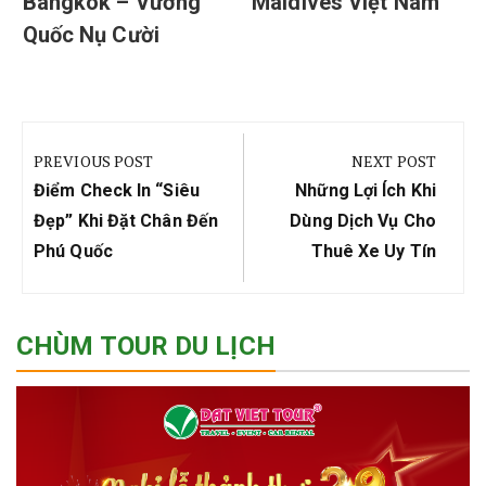
Bangkok – Vương
Maldives Việt Nam
Quốc Nụ Cười
Điều
hướng
PREVIOUS POST
NEXT POST
bài
Previous
Next
Điểm Check In “siêu
Những Lợi Ích Khi
viết
Post:
Post:
Đẹp” Khi Đặt Chân Đến
Dùng Dịch Vụ Cho
Phú Quốc
Thuê Xe Uy Tín
CHÙM TOUR DU LỊCH