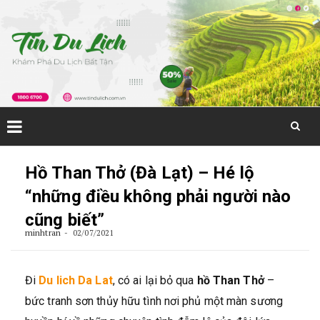
Skip
to
Hồ Than Thở (Đà Lạt) – Hé lộ
content
“những điều không phải người nào
cũng biết”
minhtran
02/07/2021
Đi
Du lich Da Lat
, có ai lại bỏ qua
hồ Than Thở
–
bức tranh sơn thủy hữu tình nơi phủ một màn sương