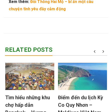
Xem thêm:
Đồi Thông Hai Mộ – bí ẩn một câu
chuyện tình yêu đầy cảm động
RELATED POSTS
i
Tìm hiểu những khu
Điểm đến du lịch Kỳ
chợ hấp dẫn
Co Quy Nhơn –