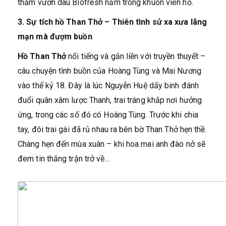
thăm vườn dâu Biofresh nằm trong khuôn viên hồ.
3. Sự tích hồ Than Thở – Thiên tình sử xa xưa lãng
mạn mà đượm buồn
Hồ Than Thở
nổi tiếng và gắn liền với truyền thuyết –
câu chuyện tình buồn của Hoàng Tùng và Mai Nương
vào thế kỷ 18. Đây là lúc Nguyễn Huệ dấy binh đánh
đuổi quân xâm lược Thanh, trai tráng khắp nơi hưởng
ứng, trong các số đó có Hoàng Tùng. Trước khi chia
tay, đôi trai gái đã rủ nhau ra bên bờ Than Thở hẹn thề.
Chàng hẹn đến mùa xuân – khi hoa mai anh đào nở sẽ
đem tin thắng trận trở về…