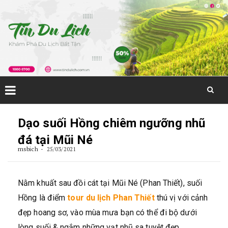
Skip
to
Dạo suối Hồng chiêm ngưỡng nhũ
content
đá tại Mũi Né
msbich
25/03/2021
Nằm khuất sau đồi cát tại Mũi Né (Phan Thiết), suối
Hồng là điểm
tour du lịch Phan Thiết
thú vị với cảnh
đẹp hoang sơ, vào mùa mưa bạn có thể đi bộ dưới
lòng suối & ngắm những vạt nhũ sa tuyệt đẹp.