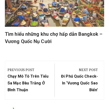
Tìm hiểu những khu chợ hấp dẫn Bangkok –
Vương Quốc Nụ Cười
Điều
hướng
PREVIOUS POST
NEXT POST
bài
Previous
Next
Chạy Mô Tô Trên Tiểu
Đi Phú Quốc Check-
viết
Post:
Post:
Sa Mạc Bàu Trắng Ở
In ‘vương Quốc Sao
Bình Thuận
Biển’