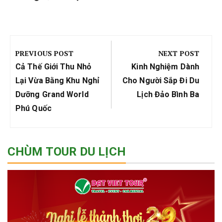
Điều
hướng
PREVIOUS POST
NEXT POST
bài
Previous
Next
Cả Thế Giới Thu Nhỏ
Kinh Nghiệm Dành
viết
Post:
Post:
Lại Vừa Bằng Khu Nghỉ
Cho Người Sắp Đi Du
Dưỡng Grand World
Lịch Đảo Bình Ba
Phú Quốc
CHÙM TOUR DU LỊCH