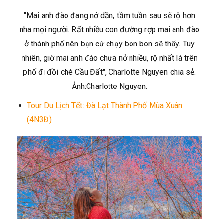
"Mai anh đào đang nở dần, tầm tuần sau sẽ rộ hơn
nha mọi người. Rất nhiều con đường rợp mai anh đào
ở thành phố nên bạn cứ chạy bon bon sẽ thấy. Tuy
nhiên, giờ mai anh đào chưa nở nhiều, rộ nhất là trên
phố đi đồi chè Cầu Đất", Charlotte Nguyen chia sẻ.
Ảnh:Charlotte Nguyen.
Tour Du Lịch Tết: Đà Lạt Thành Phố Mùa Xuân
(4N3Đ)