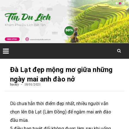
Skip
to
Đà Lạt đẹp mộng mơ giữa những
content
ngày mai anh đào nở
baoky
18/01/2021
Dù chưa hẳn thời điểm đẹp nhất, nhiều người vẫn
chọn lên Đà Lạt (Lâm Đồng) để ngắm mai anh đào
đầu mùa.
5 điều bạn tuyệt đối không được làm sau khi uống