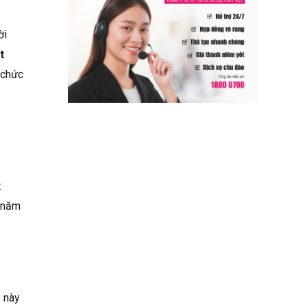
ời
t
 chức
t
g năm
y này