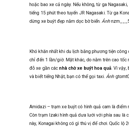
hoặc bao xe cả ngày. Nếu không, từ ga Nagasaki, 
tiếng 15 phút theo tuyến JR Nagasaki. Từ ga Kon
dừng xe buýt đẹp nằm dọc bờ biển.
Ảnh
nzm___
Khó khăn nhất khi du lịch bằng phương tiện công c
chỉ đến 1 lần/giờ. Mặt khác, do nằm trên cao tốc
đỗ xe gần các
nhà chờ xe buýt hoa quả
. Vì vậy,
và biết tiếng Nhật, bạn có thể gọi taxi.
Ảnh
gtomt
Amidazi – trạm xe buýt có hình quả cam là điểm nổ
Còn trạm Izaki hình quả dưa lưới với phía sau là
này, Konagai không có gì thú vị để chơi. Quốc lộ 