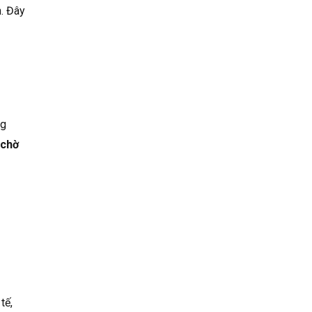
. Đây
ng
 chờ
tế,