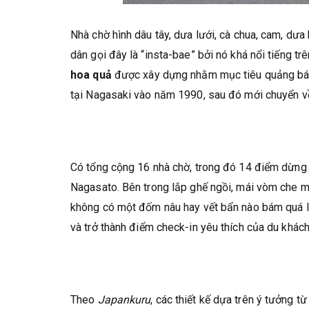
Nhà chờ hình dâu tây, dưa lưới, cà chua, cam, dư
dân gọi đây là “insta-bae” bởi nó khá nổi tiếng t
hoa quả
được xây dựng nhằm mục tiêu quảng bá. T
tại Nagasaki vào năm 1990, sau đó mới chuyển về
Có tổng cộng 16 nhà chờ, trong đó 14 điểm dừng 
Nagasato. Bên trong lắp ghế ngồi, mái vòm che m
không có một đốm nâu hay vết bẩn nào bám quá lâ
và trở thành điểm check-in yêu thích của du khác
Theo
Japankuru
, các thiết kế dựa trên ý tưởng 