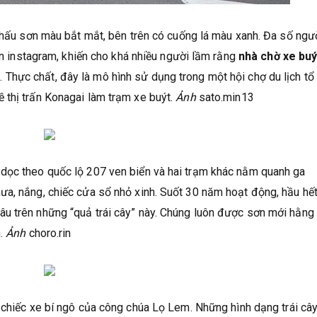
a hấu sơn màu bắt mắt, bên trên có cuống lá màu xanh. Đa số ngư
rên instagram, khiến cho khá nhiều người lầm rằng
nhà chờ xe buý
hực chất, đây là mô hình sử dụng trong một hội chợ du lịch tổ
 thị trấn Konagai làm trạm xe buýt.
Ảnh
sato.min13
dọc theo quốc lộ 207 ven biển và hai trạm khác nằm quanh ga
ưa, nắng, chiếc cửa sổ nhỏ xinh. Suốt 30 năm hoạt động, hầu hế
u trên những “quả trái cây” này. Chúng luôn được sơn mới hằn
h.
Ảnh
choro.rin
từ chiếc xe bí ngô của công chúa Lọ Lem. Những hình dạng trái câ