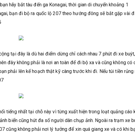
bạn hãy bắt tàu đến ga Konagai, thời gian di chuyển khoảng 1
agai, bạn đi bộ ra quốc lộ 207 theo hướng đông sẽ bắt gặp vài 
5
ộng tại đây là dù hai điểm dừng chỉ cách nhau 7 phút đi xe buýt
 nên đây không phải là nơi an toàn để đi bộ xa và cũng không có 
 bạn phải lên kế hoạch thật kỹ càng trước khi đi. Nếu túi tiền rủng 
07
i tiếng nhất tại chỗ này vì từng xuất hiện trong loạt quảng cáo
 cảnh biển cũng hút đa số người dân chụp ảnh. Ngoài ra trạm xe b
207 cũng không phải nơi lý tưởng để xin quá giang xe và có khi b