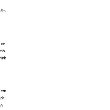
điểm
, xe
chỗ
rỉnh
 kem.
uýt
ạn