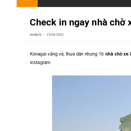
content
Check in ngay nhà chờ 
msbich
13/04/2020
Konagai vắng vẻ, thưa dân nhưng 16
nhà chờ xe 
instagram.