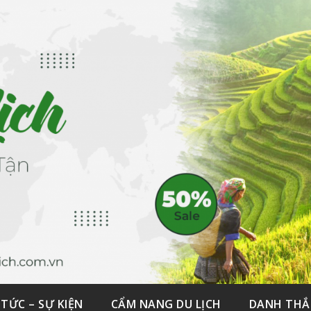
 TỨC – SỰ KIỆN
CẨM NANG DU LỊCH
DANH TH