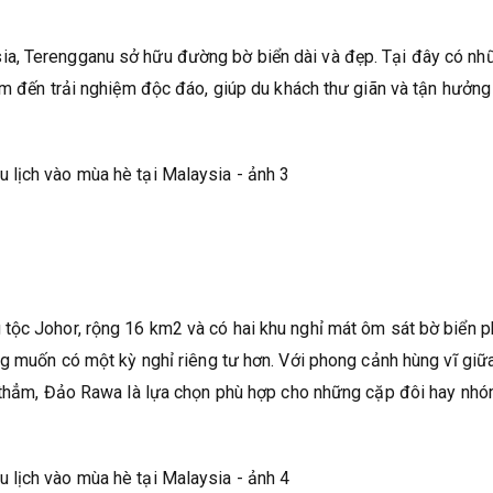
a, Terengganu sở hữu đường bờ biển dài và đẹp. Tại đây có nh
em đến trải nghiệm độc đáo, giúp du khách thư giãn và tận hưởng
tộc Johor, rộng 16 km2 và có hai khu nghỉ mát ôm sát bờ biển p
ng muốn có một kỳ nghỉ riêng tư hơn. Với phong cảnh hùng vĩ giữ
h thẳm, Đảo Rawa là lựa chọn phù hợp cho những cặp đôi hay nh