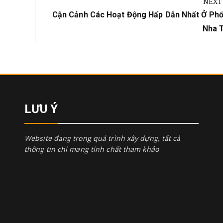
NEXT
Next
Cận Cảnh Các Hoạt Động Hấp Dẫn Nhất Ở Phố
Post:
Nha 
LƯU Ý
Website đang trong quá trình xây dựng, tất cả
thông tin chỉ mang tính chất tham khảo