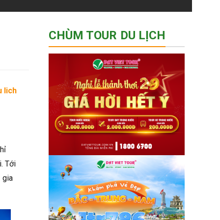
CHÙM TOUR DU LỊCH
 lich
hỉ
. Tới
 gia