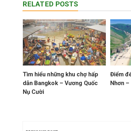
RELATED POSTS
 – Tìm
tuổi
Tìm hiểu những khu chợ hấp
Điểm đế
dẫn Bangkok – Vương Quốc
Nhơn – 
Nụ Cười
Điều
hướng