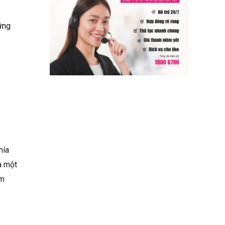
ững
hía
a một
óm