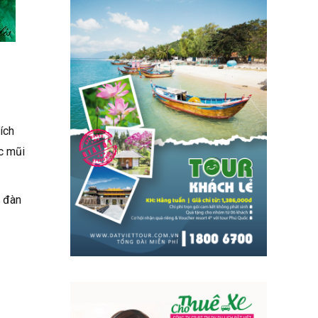
ích
c mũi
g đàn