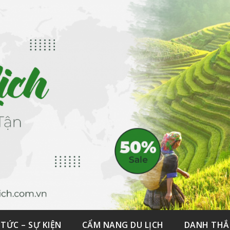
 TỨC – SỰ KIỆN
CẨM NANG DU LỊCH
DANH TH