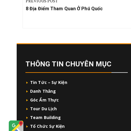
PREVIOUS POST
bài
Previous
8 Địa Điểm Tham Quan Ở Phú Quốc
viết
Post:
THÔNG TIN CHUYÊN MỤC
Tin Tức – Sự Kiện
Danh Thắng
Góc Ẩm Thực
Tour Du Lịch
Team Building
Tổ Chức Sự Kiện