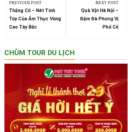
hướng
PREVIOUS POST
NEXT POST
bài
Previous
Next
Thắng Cố – Nét Tinh
Quà Vặt Hà Nội –
viết
Post:
Post:
Túy Của Ẩm Thực Vùng
Đậm Đà Phong Vị
Cao Tây Bắc
Phố Cổ
CHÙM TOUR DU LỊCH