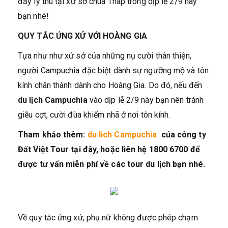
đầy lý thú tại xứ sở chùa Tháp trong dịp lễ 2/9 này
bạn nhé!
QUY TẮC ỨNG XỬ VỚI HOÀNG GIA
Tựa như như xứ sở của những nụ cười thân thiện,
người Campuchia đặc biệt dành sự ngưỡng mộ và tôn
kính chân thành dành cho Hoàng Gia. Do đó, nếu đến
du lịch Campuchia
vào dịp lễ 2/9 này bạn nên tránh
giễu cợt, cười đùa khiếm nhã ở nơi tôn kính.
Tham khảo thêm:
du lich Campuchia
của công ty
Đất Việt Tour tại đây, hoặc liên hệ 1800 6700 để
được tư vấn miễn phí về các tour du lịch bạn nhé.
Về quy tắc ứng xử, phụ nữ không được phép chạm