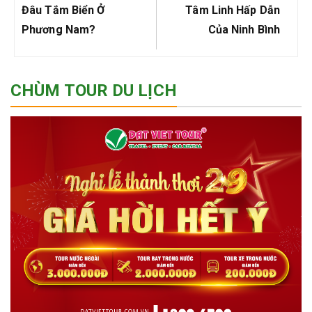
viết
Post:
Post:
Đâu Tắm Biển Ở
Tâm Linh Hấp Dẫn
Phương Nam?
Của Ninh Bình
CHÙM TOUR DU LỊCH