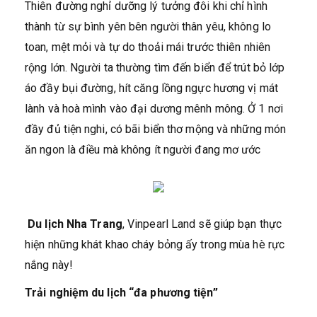
Thiên đường nghỉ dưỡng lý tưởng đôi khi chỉ hình
thành từ sự bình yên bên người thân yêu, không lo
toan, mệt mỏi và tự do thoải mái trước thiên nhiên
rộng lớn. Người ta thường tìm đến biển để trút bỏ lớp
áo đầy bụi đường, hít căng lồng ngực hương vị mát
lành và hoà mình vào đại dương mênh mông. Ở 1 nơi
đầy đủ tiện nghi, có bãi biển thơ mộng và những món
ăn ngon là điều mà không ít người đang mơ ước
Du lịch Nha Trang
, Vinpearl Land sẽ giúp bạn thực
hiện những khát khao cháy bỏng ấy trong mùa hè rực
nắng này!
Trải nghiệm du lịch “đa phương tiện”