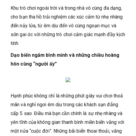
Khu trò chơi ngoài trời và trong nhà vô cùng đa dạng,
cho bạn tha hồ trải nghiệm các xúc cảm từ nhẹ nhàng
đến nảy lửa, từ êm dịu đến vô cùng ngoạn mục và
sởn gai óc với những trò chơi cảm giác mạnh đầy kịch
tính.
Dạo biển ngắm bình minh và những chiều hoàng
hôn cùng “người ấy”
Hạnh phúc không chỉ là những phút giây vui chơi thoả
mãn và nghỉ ngơi êm dịu trong các khách sạn đẳng
cấp 5 sao. Điều mà bạn cần chính là sự nhẹ nhàng và
yên tĩnh của không gian thanh bình miền biển vắng với
một nửa “cuộc đời”. Những bãi biển thoai thoải, vắng