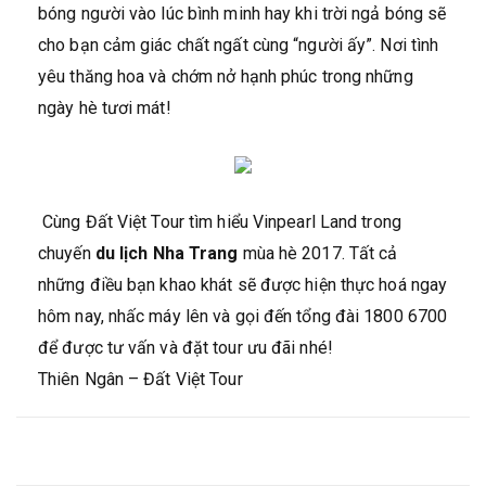
bóng người vào lúc bình minh hay khi trời ngả bóng sẽ
cho bạn cảm giác chất ngất cùng “người ấy”. Nơi tình
yêu thăng hoa và chớm nở hạnh phúc trong những
ngày hè tươi mát!
Cùng Đất Việt Tour tìm hiểu Vinpearl Land trong
chuyến
du lịch Nha Trang
mùa hè 2017. Tất cả
những điều bạn khao khát sẽ được hiện thực hoá ngay
hôm nay, nhấc máy lên và gọi đến tổng đài 1800 6700
để được tư vấn và đặt tour ưu đãi nhé!
Thiên Ngân – Đất Việt Tour