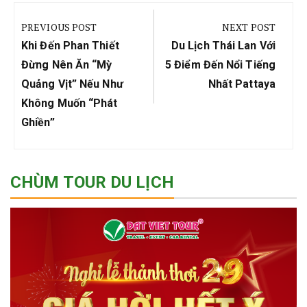
Điều
hướng
PREVIOUS POST
NEXT POST
bài
Previous
Next
Khi Đến Phan Thiết
Du Lịch Thái Lan Với
viết
Post:
Post:
Đừng Nên Ăn “mỳ
5 Điểm Đến Nổi Tiếng
Quảng Vịt” Nếu Như
Nhất Pattaya
Không Muốn “phát
Ghiền”
CHÙM TOUR DU LỊCH