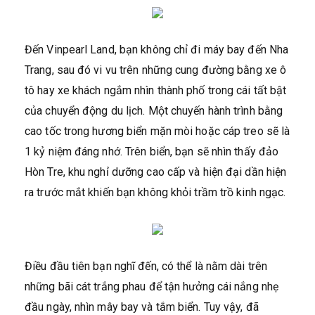
Đến Vinpearl Land, bạn không chỉ đi máy bay đến Nha
Trang, sau đó vi vu trên những cung đường bằng xe ô
tô hay xe khách ngắm nhìn thành phố trong cái tất bật
của chuyển động du lịch. Một chuyến hành trình bằng
cao tốc trong hương biển mặn mòi hoặc cáp treo sẽ là
1 kỷ niệm đáng nhớ. Trên biển, bạn sẽ nhìn thấy đảo
Hòn Tre, khu nghỉ dưỡng cao cấp và hiện đại dần hiện
ra trước mắt khiến bạn không khỏi trầm trồ kinh ngạc.
Điều đầu tiên bạn nghĩ đến, có thể là nằm dài trên
những bãi cát trắng phau để tận hưởng cái nắng nhẹ
đầu ngày, nhìn mây bay và tắm biển. Tuy vậy, đã