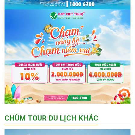
CHÙM TOUR DU LỊCH KHÁC