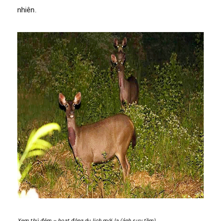
nhiên.
Xem thú đêm – hoạt động du lịch mới lạ (ảnh sưu tầm)