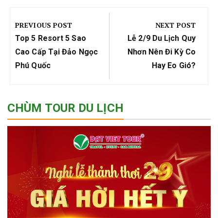
Điều
hướng
PREVIOUS POST
NEXT POST
bài
Previous
Next
Top 5 Resort 5 Sao
Lễ 2/9 Du Lịch Quy
viết
Post:
Post:
Cao Cấp Tại Đảo Ngọc
Nhơn Nên Đi Kỳ Co
Phú Quốc
Hay Eo Gió?
CHÙM TOUR DU LỊCH