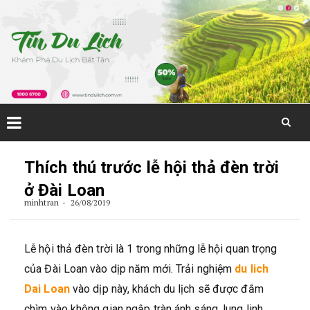
Skip
to
Thích thú trước lễ hội thả đèn trời
content
ở Đài Loan
minhtran
26/08/2019
Lễ hội thả đèn trời là 1 trong những lễ hội quan trọng
của Đài Loan vào dịp năm mới. Trải nghiệm
du lich
Dai Loan
vào dịp này, khách du lịch sẽ được đắm
chìm vào không gian ngập tràn ánh sáng, lung linh,