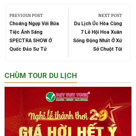
Điều
hướng
PREVIOUS POST
NEXT POST
bài
Previous
Next
Choáng Ngợp Với Bữa
Du Lịch Úc Hòa Cùng
viết
Post:
Post:
Tiệc Ánh Sáng
7 Lễ Hội Hoa Xuân
SPECTRA SHOW Ở
Sống Động Nhất Ở Xứ
Quốc Đảo Sư Tử
Sở Chuột Túi
CHÙM TOUR DU LỊCH