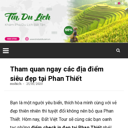
Skip
to
Tham quan ngay các địa điểm
content
siêu đẹp tại Phan Thiết
msbich
25/05/2020
Bạn là một người yêu biển, thích hòa mình cùng với vẻ
đẹp thiên nhiên thì tuyệt đối không nên bỏ qua Phan
Thiết. Hôm nay, Đất Việt Tour sẽ cùng các bạn oanh
tạc những
điểm check in đẹp tại Phan Thiết
nhé!