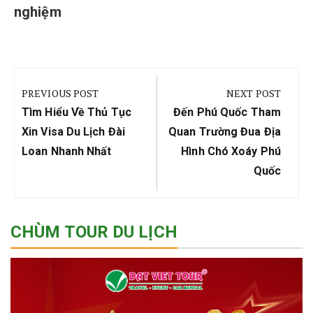
nghiệm
Điều
hướng
PREVIOUS POST
NEXT POST
bài
Previous
Next
Tìm Hiểu Về Thủ Tục
Đến Phú Quốc Tham
viết
Post:
Post:
Xin Visa Du Lịch Đài
Quan Trường Đua Địa
Loan Nhanh Nhất
Hình Chó Xoáy Phú
Quốc
CHÙM TOUR DU LỊCH