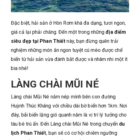
Đặc biệt, hải sản ở Hòn Rơm khá đa dạng, tươi ngon,
giá cả lại phải chăng. Đến một trong những
địa điểm
siêu đẹp tại Phan Thiết
này, bạn đừng quên trải
nghiệm những món ăn ngon tuyệt cú mèo được chế
biến từ hải sản vừa đánh bắt được và nhâm nhi một ít
bia nhé!
LÀNG CHÀI MŨI NÉ
Làng chài Mũi Né nằm nép mình bên con đường
Huỳnh Thúc Kháng với chiều dài bờ biển hơn 1km. Nơi
đây, bãi biển lặng gió quanh năm là vị trí lý tưởng cho
tàu bè trú ẩn. Đến Làng chài Mũi Né trong chuyến
du
lịch Phan Thiết
, bạn sẽ có cơ hội chiêm ngưỡng