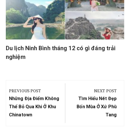
Du lịch Ninh Bình tháng 12 có gì đáng trải
nghiệm
Điều
hướng
PREVIOUS POST
NEXT POST
bài
Previous
Next
Những Địa Điểm Không
Tìm Hiểu Nét Đẹp
viết
Post:
Post:
Thể Bỏ Qua Khi Ở Khu
Bốn Mùa Ở Xứ Phù
Chinatown
Tang