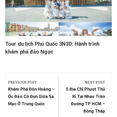
Tour du lịch Phú Quốc 3N3D: Hành trình
khám phá đảo Ngọc
Điều
hướng
PREVIOUS POST
NEXT POST
bài
Previous
Next
Khám Phá Đôn Hoàng –
5 Địa Chỉ Phượt Thủ
viết
Post:
Post:
Ốc Đảo Cô Đơn Giữa Sa
Rỉ Tai Nhau Trên
Mạc Ở Trung Quốc
Đường TP HCM –
Đồng Tháp