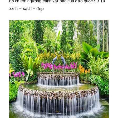
bộ chiêm ngưỡng cảnh vật sắc của đảo quốc Sư Tử
xanh – sạch – đẹp.