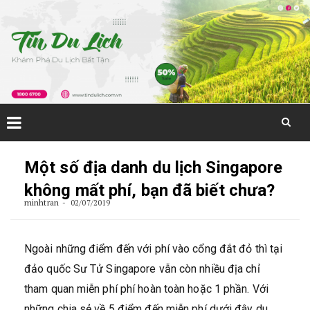
Skip
to
Một số địa danh du lịch Singapore
content
không mất phí, bạn đã biết chưa?
minhtran
02/07/2019
Ngoài những điểm đến với phí vào cổng đắt đỏ thì tại
đảo quốc Sư Tử Singapore vẫn còn nhiều địa chỉ
tham quan miễn phí phí hoàn toàn hoặc 1 phần. Với
những chia sẻ về 5 điểm đến miễn phí dưới đây du