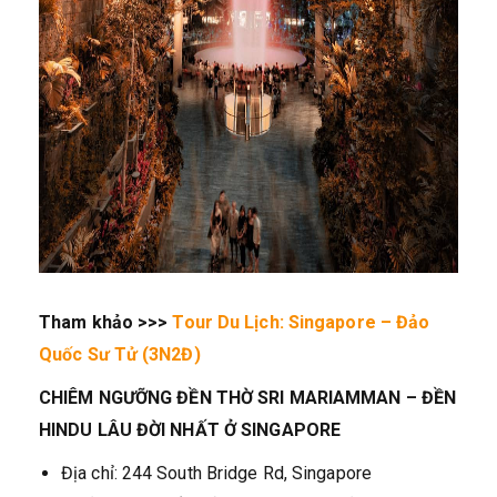
Tham khảo >>>
Tour Du Lịch: Singapore – Đảo
Quốc Sư Tử (3N2Đ)
CHIÊM NGƯỠNG ĐỀN THỜ SRI MARIAMMAN – ĐỀN
HINDU LÂU ĐỜI NHẤT Ở SINGAPORE
Địa chỉ: 244 South Bridge Rd, Singapore