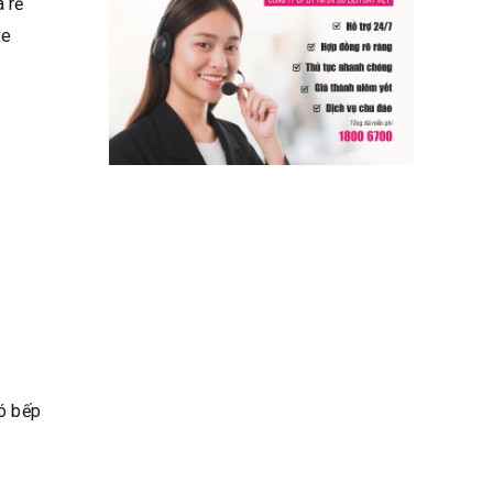
à rẻ
xe
có bếp