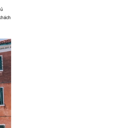
đủ
 khách