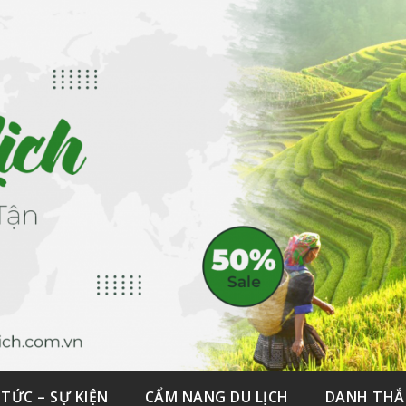
 TỨC – SỰ KIỆN
CẨM NANG DU LỊCH
DANH TH