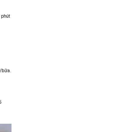
 phút
o/bữa.
5