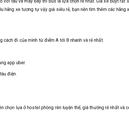
o với tàu và máy bay thì bus là lựa chọn rẻ nhất. Giá xe buýt rất l
ều hãng xe tương tự vậy giá siêu rẻ, bạn nên tìm thêm các hãng 
cách đi của mình từ điểm A tới B nhanh và rẻ nhất.
ụng app uber.
tàu điện.
n chọn lựa ở hostel phòng rèn luyện thể, giá thường rẻ nhất và 