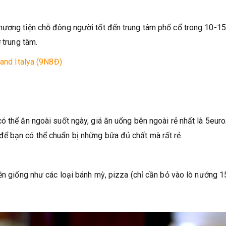
hương tiện chỗ đông người tốt đến trung tâm phố cổ trong 10-15
 trung tâm.
and Italya (9N8Đ)
ó thể ăn ngoài suốt ngày, giá ăn uống bên ngoài rẻ nhất là 5eur
ể bạn có thể chuẩn bị những bữa đủ chất mà rất rẻ.
iền giống như các loại bánh mỳ, pizza (chỉ cần bỏ vào lò nướng 1