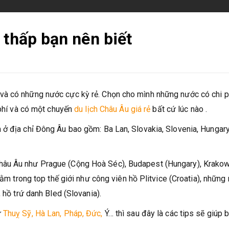
 thấp bạn nên biết
và có những nước cực kỳ rẻ. Chọn cho mình những nước có chi p
 phí và có một chuyến
du lịch Châu Âu giá rẻ
bất cứ lúc nào .
ở địa chỉ Đông Âu bao gồm: Ba Lan, Slovakia, Slovenia, Hungary
hâu Âu như Prague (Cộng Hoà Séc), Budapest (Hungary), Krakow
nằm trong top thế giới như công viên hồ Plitvice (Croatia), những
 hồ trứ danh Bled (Slovania).
ư
Thuỵ Sỹ, Hà Lan, Pháp, Đức,
Ý… thì sau đây là các tips sẽ giúp 