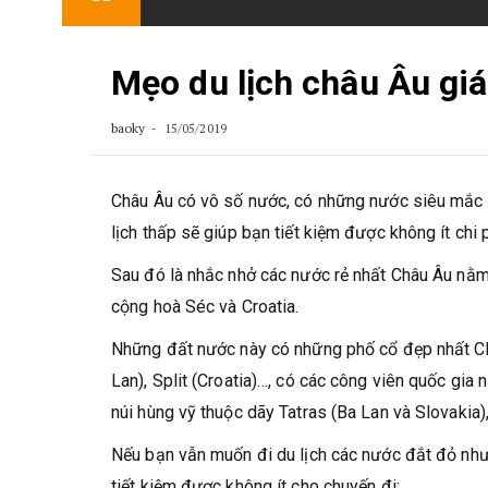
content
Mẹo du lịch châu Âu giá
baoky
15/05/2019
Châu Âu có vô số nước, có những nước siêu mắc 
lịch thấp sẽ giúp bạn tiết kiệm được không ít chi
Sau đó là nhắc nhở các nước rẻ nhất Châu Âu nằm 
cộng hoà Séc và Croatia.
Những đất nước này có những phố cổ đẹp nhất C
Lan), Split (Croatia)…, có các công viên quốc gia 
núi hùng vỹ thuộc dãy Tatras (Ba Lan và Slovakia),
Nếu bạn vẫn muốn đi du lịch các nước đắt đỏ nh
tiết kiệm được không ít cho chuyến đi: