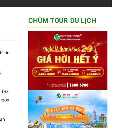
CHÙM TOUR DU LỊCH
hí du
,
 (Ba
 ngọn
bạn