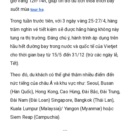
giờ vàng 12h-14h, giúp tín đồ du lịch thỏa thích bay
suốt mùa
.
tour he
Trong tuần trước tiên, với 3 ngày vàng 25-27/4, hàng
trăm nghìn vé tiết kiệm sẽ được hãng hàng không này
tung ra thị trường. Đáng chú ý, hành trình áp dụng trên
hầu hết đường bay trong nước và quốc tế của Vietjet
cho thời gian bay từ 15/5 đến 31/12 (trừ các ngày lễ,
Tết).
Theo đó, du khách có thể ghé thăm nhiều điểm đến
nức tiếng của châu Á và khu vực như: Seoul, Busan
(Hàn Quốc), Hong Kong, Cao Hùng, Đài Bắc, Đài Trung,
Đài Nam (Đài Loan) Singapore, Bangkok (Thái Lan),
Kuala Lumpur (Malaysia)/ Yangon (Myanmar) hoặc
Siem Reap (Campuchia).