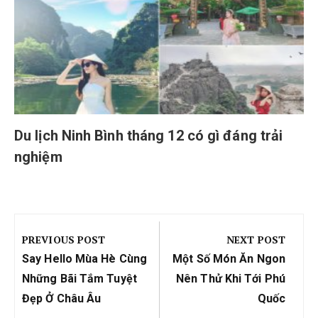
Du lịch Ninh Bình tháng 12 có gì đáng trải
nghiệm
Điều
hướng
PREVIOUS POST
NEXT POST
bài
Previous
Next
Say Hello Mùa Hè Cùng
Một Số Món Ăn Ngon
viết
Post:
Post:
Những Bãi Tắm Tuyệt
Nên Thử Khi Tới Phú
Đẹp Ở Châu Âu
Quốc