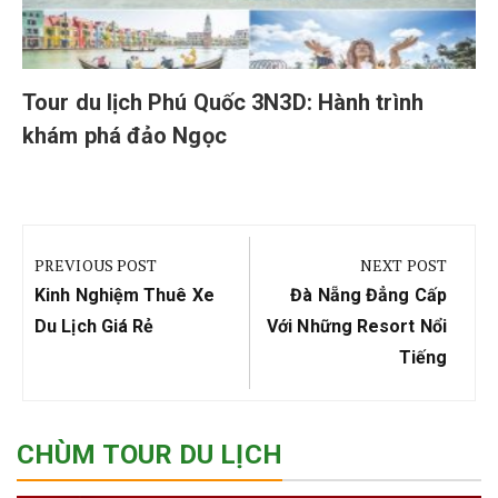
Tour du lịch Phú Quốc 3N3D: Hành trình
khám phá đảo Ngọc
Điều
hướng
PREVIOUS POST
NEXT POST
bài
Previous
Next
Kinh Nghiệm Thuê Xe
Đà Nẵng Đẳng Cấp
viết
Post:
Post:
Du Lịch Giá Rẻ
Với Những Resort Nổi
Tiếng
CHÙM TOUR DU LỊCH