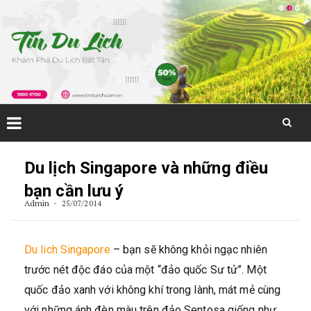
Skip
to
Du lịch Singapore và những điều
content
bạn cần lưu ý
Admin
25/07/2014
Du lich Singapore
– bạn sẽ không khỏi ngạc nhiên
trước nét độc đáo của một “đảo quốc Sư tử”. Một
quốc đảo xanh với không khí trong lành, mát mẻ cùng
với những ánh đèn màu trên đảo Sentosa giống như