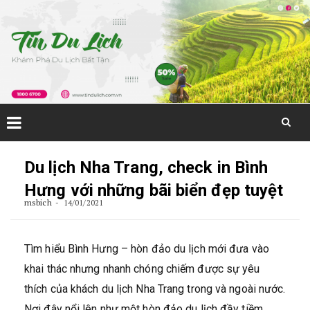
Skip
to
Du lịch Nha Trang, check in Bình
content
Hưng với những bãi biển đẹp tuyệt
msbich
14/01/2021
Tìm hiểu Bình Hưng – hòn đảo du lịch mới đưa vào
khai thác nhưng nhanh chóng chiếm được sự yêu
thích của khách du lịch Nha Trang trong và ngoài nước.
Nơi đây nổi lên như một hòn đảo du lịch đầy tiềm