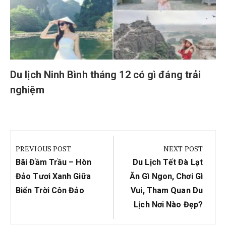
Du lịch Ninh Bình tháng 12 có gì đáng trải
nghiệm
Điều
hướng
PREVIOUS POST
NEXT POST
bài
Previous
Next
Bãi Đầm Trầu – Hòn
Du Lịch Tết Đà Lạt
viết
Post:
Post:
Đảo Tươi Xanh Giữa
Ăn Gì Ngon, Chơi Gì
Biển Trời Côn Đảo
Vui, Tham Quan Du
Lịch Nơi Nào Đẹp?