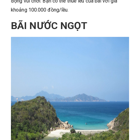
động vui chơi. Bạn có thể thuê lều của bãi với giá
khoảng 100.000 đồng/lều.
BÃI NƯỚC NGỌT