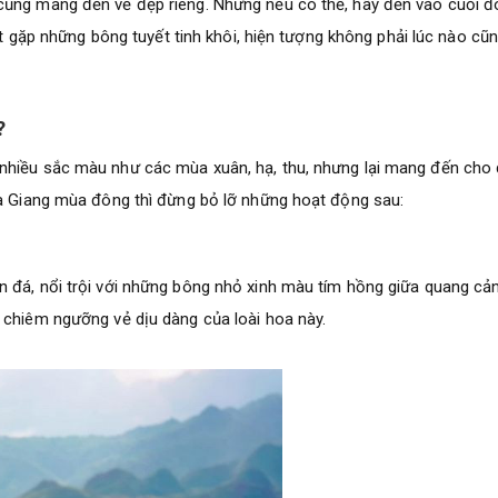
cũng mang đến vẻ đẹp riêng. Nhưng nếu có thể, hãy đến vào cuối 
bắt gặp những bông tuyết tinh khôi, hiện tượng không phải lúc nào cũ
?
nhiều sắc màu như các mùa xuân, hạ, thu, nhưng lại mang đến cho
Hà Giang mùa đông thì đừng bỏ lỡ những hoạt động sau:
n đá, nổi trội với những bông nhỏ xinh màu tím hồng giữa quang cản
 chiêm ngưỡng vẻ dịu dàng của loài hoa này.