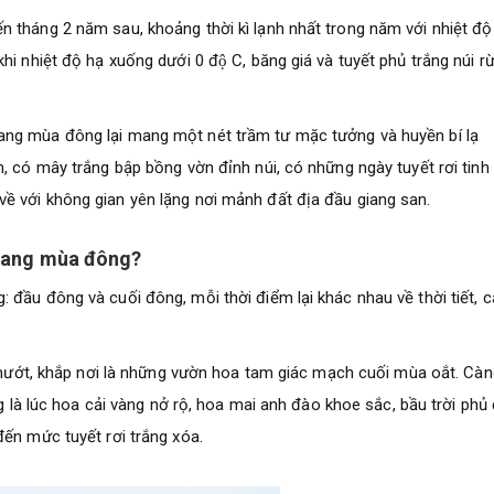
 tháng 2 năm sau, khoảng thời kì lạnh nhất trong năm với nhiệt độ
hi nhiệt độ hạ xuống dưới 0 độ C, băng giá và tuyết phủ trắng núi r
ang mùa đông lại mang một nét trầm tư mặc tưởng và huyền bí lạ
, có mây trắng bập bồng vờn đỉnh núi, có những ngày tuyết rơi tinh 
ề với không gian yên lặng nơi mảnh đất địa đầu giang san.
 Giang mùa đông?
 đầu đông và cuối đông, mỗi thời điểm lại khác nhau về thời tiết, 
t mướt, khắp nơi là những vườn hoa tam giác mạch cuối mùa oắt. Càn
ng là lúc hoa cải vàng nở rộ, hoa mai anh đào khoe sắc, bầu trời phủ
đến mức tuyết rơi trắng xóa.