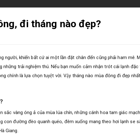
ông, đi tháng nào đẹp?
ng người, khiến bất cứ ai một lần đặt chân đến cũng phải ham mê. 
 những trải nghiệm thú. Nếu bạn muốn cảm nhận trót cái lạnh đặc 
 chính là lựa chọn tuyệt vời. Vậy tháng nào mùa đông đi đẹp nhất
y?
ên sắc vàng óng ả của mùa lúa chín, những cánh hoa tam giác mạc
g con đường đèo quanh quéo, đêm xuống mang theo hơi lạnh se sắ
Hà Giang.