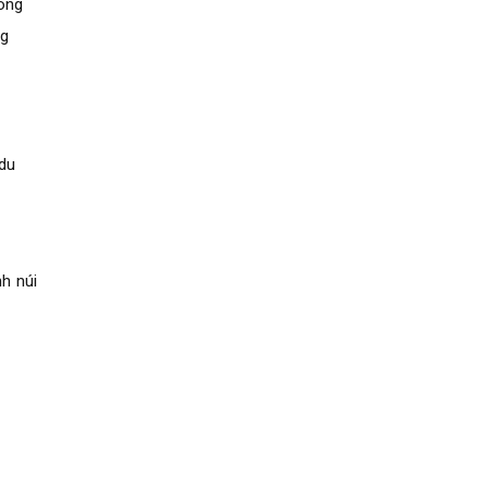
đông
ng
 du
h núi