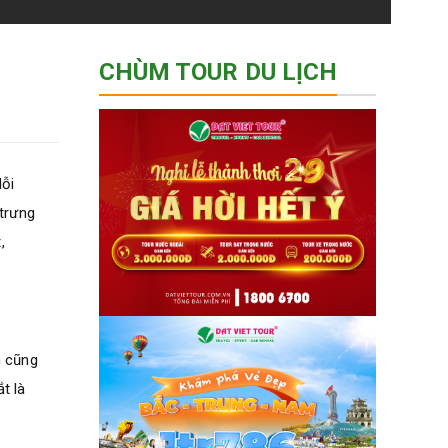
CHÙM TOUR DU LỊCH
Mỗi
trưng
,
h cũng
t là