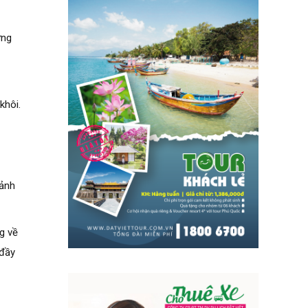
ừng
khôi.
cảnh
g về
 đầy