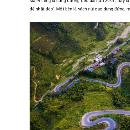
Mã Pí Lèng là cung đường đèo dài hơn 20km, đây l
đệ nhất đèo”. Một bên là vách núi cao dựng đứng, m