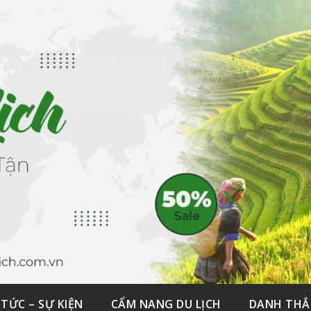
 TỨC – SỰ KIỆN
CẨM NANG DU LỊCH
DANH TH