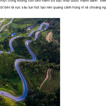
à một trong những con đèo hiểm trở bậc nhất được mệnh danh “thiê
ột bên là vực sâu tun hút tạo nên quang cảnh hùng vĩ và choáng ng